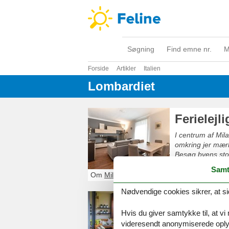
Søgning
Find emne nr.
M
Forside
Artikler
Italien
Lombardiet
Ferielejl
I centrum af Mi
omkring jer mærk
Besøg byens stor
tag på shopping 
Samt
parker.
Om
Milano
Nødvendige cookies sikrer, at si
Feriehus 
Hvis du giver samtykke til, at vi
Besøg masser af 
videresendt anonymiserede oplys
Giuseppe Meazza