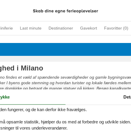
iniferie
Last minute
Destinationer
Gavekort
Favoritter (
0
)
ighed i Milano
lano findes et væld af spændende seværdigheder og gamle bygningsvær
er I byens gode stemning og hvordan turister og lokale færdes melle
e domkirke og betragt de mange statuer på kirken. Besøg kanalkvarter
i La Rinascente. Snyd heller ikke jer selv for en afslappende tur i en 
ykke
Det
den fungerer, og de kan derfor ikke fravælges.
i Milano
 må opsamle statistik, hjælper du os med at forbedre og udvikle siden. I
seværdigheder i Italiens mest befolkede by Milano. Gå til fodbold med
ninger til vores underleverandører.
 stadionet og oplev Inter Milan og AC Milans hjemmekampe. Besøge T