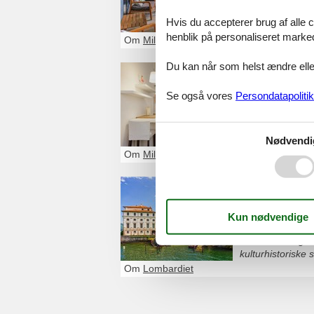
Scala og oplev o
Hvis du accepterer brug af alle c
kunstmuseer og o
henblik på personaliseret marke
mange mulighed
Om
Milano
Du kan når som helst ændre eller
Ferieboli
Se også vores
Persondatapolitik
Milano byder på 
byens brede boul
af Milano og kig
smukke glaskuppe
Nødvendi
Om
Milano
Ferieboli
Naturen i Lombar
og de store søe
Lombardiet og e
kulturhistoriske
Om
Lombardiet