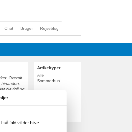
Chat
Bruger
Rejseblog
Artikeltyper
Alle
ker. Overalt
Sommerhus
m hinanden.
et Navigli og
Geografier
af byens mange
aljer
Alle
Italien
Lombardiet
Milano
 så fald vil der blive
 de lokale på
eatro alla