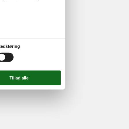
ghed
724 2251
-
Email:
info@feline.dk
edsføring