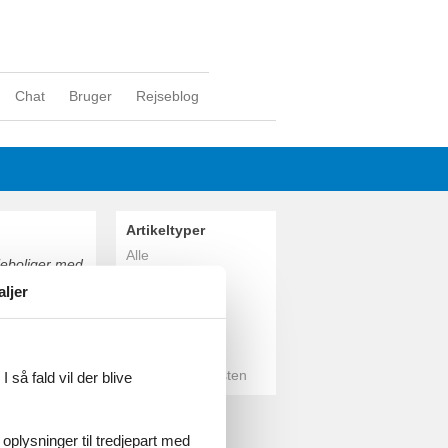
Chat
Bruger
Rejseblog
Artikeltyper
Alle
ieboliger med
Sommerhus
r både tæt ved
aljer
Urbino.
Geografier
Alle
Italien
Adriaterhavskysten
 så fald vil der blive
 oplysninger til tredjepart med