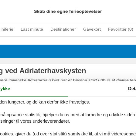
iniferie
Last minute
Destinationer
Gavekort
Favoritter (
0
)
ig ved Adriaterhavskysten
re italienske Adriaterhavskyst har et kæmpe stort udbud af dejlige fer
ne terrasser, hvor I kan nyde livet og efterligne den lokale livsstil. I e
ykke
Det
med pragtfuldt badevand, og kulturbyer som eks. Venedig, Ravenna og 
den fungerer, og de kan derfor ikke fravælges.
 må opsamle statistik, hjælper du os med at forbedre og udvikle siden. I
ninger til vores underleverandører.
ookies, giver du (ud over statistik) samtykke til, at vi må videresende