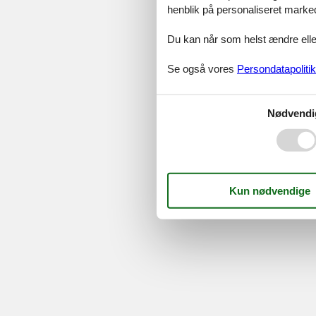
Serv
henblik på personaliseret marke
Gave
Tilbud
Du kan når som helst ændre eller
Se også vores
Persondatapolitik
©
Feline Holidays
-
Feline Hol
Nødvendi