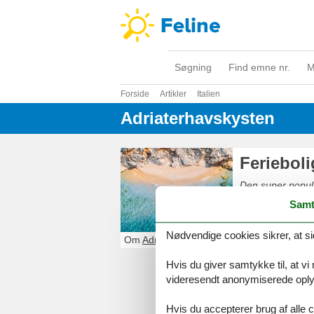
Søgning
Find emne nr.
M
Forside
Artikler
Italien
Adriaterhavskysten
Feriebol
Den super populæ
havudsigt og skøn
Samt
dejlige strande 
Nødvendige cookies sikrer, at si
Om
Adriaterhavskysten
Hvis du giver samtykke til, at vi
videresendt anonymiserede oplys
Hvis du accepterer brug af alle c