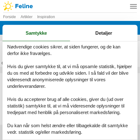
Forside
Artikler
Inspiration
Irland
Samtykke
Detaljer
billig ferie i irland
Nødvendige cookies sikrer, at siden fungerer, og de kan
derfor ikke fravælges.
Om
Irland
Hvis du giver samtykke til, at vi må opsamle statistik, hjælper
du os med at forbedre og udvikle siden. I så fald vil der blive
Artikeltyper
videresendt anonymiserede oplysninger til vores
underleverandører.
Alle
Inspiration
Hvis du accepterer brug af alle cookies, giver du (ud over
Geografier
statistik) samtykke til, at vi må videresende oplysninger til
tredjepart med henblik på personaliseret markedsføring.
Alle
Irland
Du kan når som helst ændre eller tilbagekalde dit samtykke
vedr. statistik og/eller markedsføring.