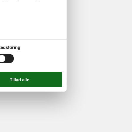
ghed
724 2251
-
Email:
info@feline.dk
edsføring