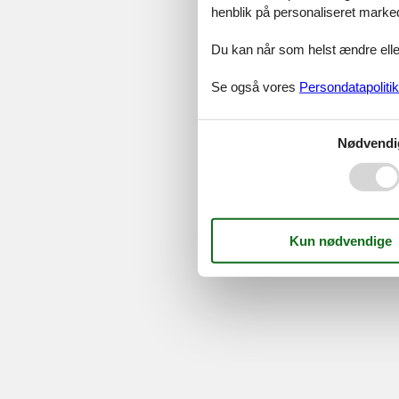
henblik på personaliseret marke
Serv
Du kan når som helst ændre eller
Gave
Tilbud
Se også vores
Persondatapolitik
©
Feline Holidays
-
Feline Hol
Nødvendi