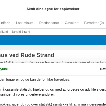
iniferie
Last minute
Destinationer
Gavekort
Favoritter (
0
)
jylland
Saksild Strand
us ved Rude Strand
er idyllisk omgivet af træer og buske, og de høje skrænter giver læ for
der bænke, hvor man kan nyde lyden af havet og en smuk solnedgang. 
ykke
Det
t børnevenlig med fint sand og roligt lavt vand langt ud. Det Blå Flag 
ine strandforhold, og der er p-pladser, toilet og kiosk tæt ved stranden.
den fungerer, og de kan derfor ikke fravælges.
 må opsamle statistik, hjælper du os med at forbedre og udvikle siden. I
ninger til vores underleverandører.
ookies, giver du (ud over statistik) samtykke til, at vi må videresende