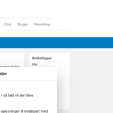
Chat
Bruger
Rejseblog
Artikeltyper
Alle
 vestenvinden.
Sommerhus
Stranden er
aljer
vidner om god
Geografier
Alle
Danmark
Østjylland
 så fald vil der blive
Saksild Strand
Rude Strand
 oplysninger til tredjepart med