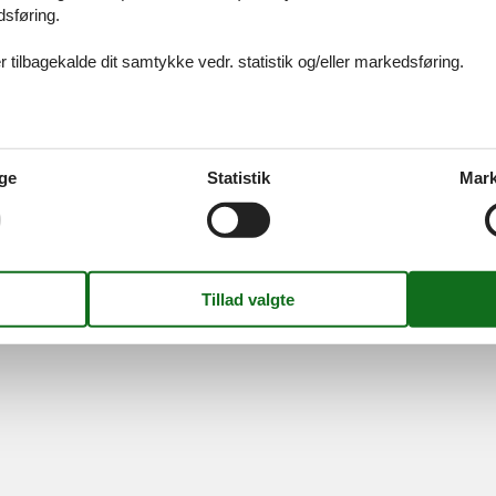
dsføring.
ices
Information
Om os
Din try
 tilbagekalde dit samtykke vedr. statistik og/eller markedsføring.
kort
Persondatapolitik
Kontakt
smail
Cookies
Om os
FAQ
idays A/S
-
Nygade 8B, 2.th -
DK-7400
Herning
-
Danmark -
Tlf:
(+45) 8
ge
Statistik
Mark
Momsnr.: DK26347688
Følg os