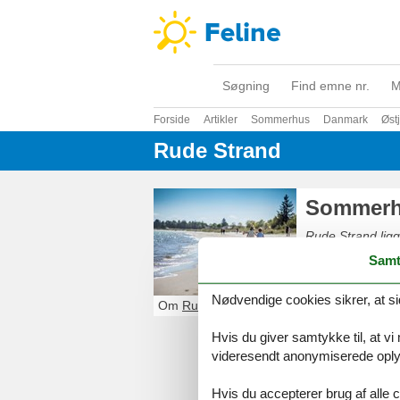
Søgning
Find emne nr.
M
Forside
Artikler
Sommerhus
Danmark
Øst
Rude Strand
Sommerh
Rude Strand ligg
På stranden er 
Samt
fredelig og mege
vandkvalitet og f
Nødvendige cookies sikrer, at si
Om
Rude Strand
Hvis du giver samtykke til, at vi
videresendt anonymiserede oplys
Hvis du accepterer brug af alle c