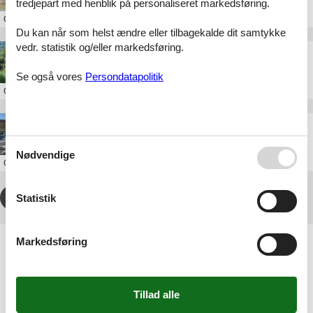
tredjepart med henblik på personaliseret markedsføring.
Om
Sønderstrand
Du kan når som helst ændre eller tilbagekalde dit samtykke
vedr. statistik og/eller markedsføring.
Luksus sommerhus Sønderstrand Rømø
Se også vores
Persondatapolitik
Om
Sønderstrand
Luksus sommerhus Sønderstrand Havn
Nødvendige
Om
Sønderstrand
1
2
3
4
...
>
>>
Statistik
Artikeltyper
Markedsføring
Alle
Sommerhus
Geografier
Alle