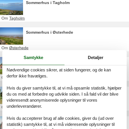
Sommerhus i Tagholm
Om
Tagholm
Sommerhus i Østerhede
Om
Østerhede
Samtykke
Detaljer
Sommerhus Sønderstrand privat Rømø
Nødvendige cookies sikrer, at siden fungerer, og de kan
derfor ikke fravælges.
Om
Sønderstrand
Hvis du giver samtykke til, at vi må opsamle statistik, hjælper
Sommerhus Sønderstrand uge 22
du os med at forbedre og udvikle siden. I så fald vil der blive
videresendt anonymiserede oplysninger til vores
underleverandører.
Om
Sønderstrand
Hvis du accepterer brug af alle cookies, giver du (ud over
Sommerhus Sønderstrand uge 2
statistik) samtykke til, at vi må videresende oplysninger til