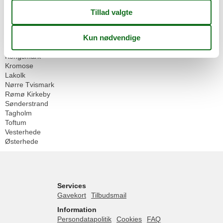
Danmark
Vesterhavet
Rømø
Bolilmark
Havneby
Kongsmark
Kromose
Lakolk
Nørre Tvismark
Rømø Kirkeby
Sønderstrand
Tagholm
Toftum
Vesterhede
Østerhede
Services
Gavekort
Tilbudsmail
Information
Persondatapolitik
Cookies
FAQ