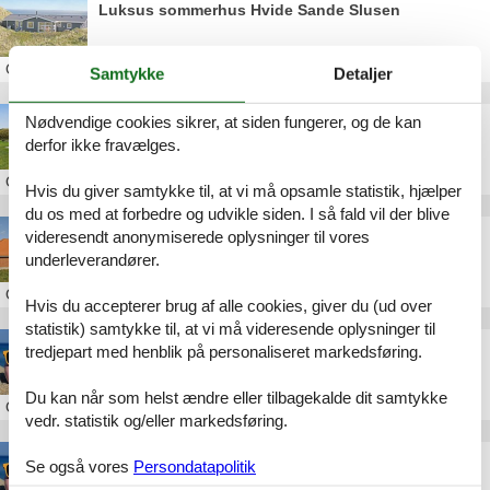
Luksus sommerhus Hvide Sande Slusen
Om
Hvide Sande
Samtykke
Detaljer
Nødvendige cookies sikrer, at siden fungerer, og de kan
Sommerhus Hvide Sande Østergade
derfor ikke fravælges.
Om
Hvide Sande
Hvis du giver samtykke til, at vi må opsamle statistik, hjælper
du os med at forbedre og udvikle siden. I så fald vil der blive
Luksus sommerhus Hvide Sande weekend
videresendt anonymiserede oplysninger til vores
underleverandører.
Om
Hvide Sande
Hvis du accepterer brug af alle cookies, giver du (ud over
statistik) samtykke til, at vi må videresende oplysninger til
Luksus sommerhus Hvide Sande billig
tredjepart med henblik på personaliseret markedsføring.
Du kan når som helst ændre eller tilbagekalde dit samtykke
Om
Hvide Sande
vedr. statistik og/eller markedsføring.
Sommerhus Hvide Sande privat billig
Se også vores
Persondatapolitik