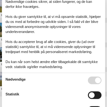
Nødvendige cookies sikrer, at siden fungerer, og de kan
Sommerhus Raketvejen Ulfborg
derfor ikke fravælges.
Om
Ulfborg
Hvis du giver samtykke til, at vi må opsamle statistik, hjælper
du os med at forbedre og udvikle siden. I så fald vil der blive
videresendt anonymiserede oplysninger til vores
Sommerhus Vedersø Klitvej Ulfborg
underleverandører.
Om
Ulfborg
Hvis du accepterer brug af alle cookies, giver du (ud over
statistik) samtykke til, at vi må videresende oplysninger til
Luksus sommerhus udlejning Ulfborg
tredjepart med henblik på personaliseret markedsføring.
Du kan når som helst ændre eller tilbagekalde dit samtykke
Om
Ulfborg
vedr. statistik og/eller markedsføring.
Sommerhus i Ulfborg
Se også vores
Persondatapolitik
Nødvendige
Om
Ulfborg
Statistik
Artikeltyper
Alle