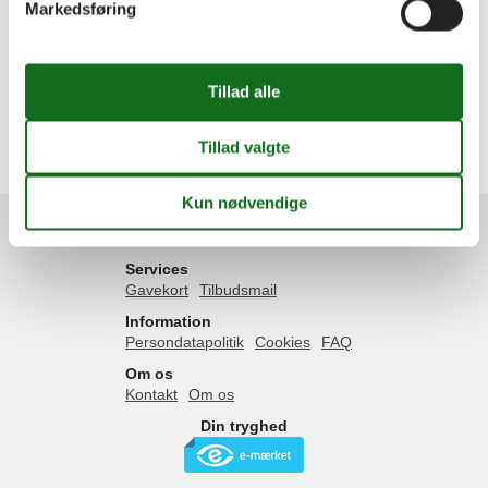
Markedsføring
Sommerhus
Geografier
Alle
Danmark
Vesterhavet
Husby
Ulfborg
Services
Gavekort
Tilbudsmail
Information
Persondatapolitik
Cookies
FAQ
Om os
Kontakt
Om os
Din tryghed