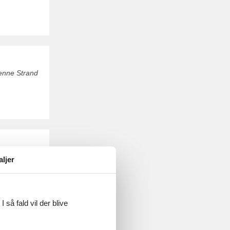
Henne Strand
nne Strand
aljer
 så fald vil der blive