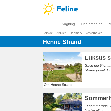
Søgning
Find emne nr.
M
Forside
Artikler
Danmark
Vesterhavet
Henne Strand
Luksus s
Glæd dig til et
Strand privat. D
Om
Henne Strand
Sommerhu
Et sommerhus He
familie eller venn