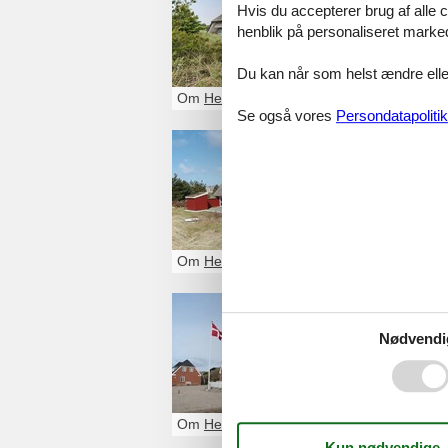
Hvis du accepterer brug af alle c
Glæd dig til et 
henblik på personaliseret marke
med pool. Du kan
Du kan når som helst ændre eller
Om
Henne Strand
Se også vores
Persondatapolitik
Luksus 
Glæd dig til et 
med pool. Du fin
Om
Henne Strand
Sommerhu
Nødvendi
Et sommerhus He
familie eller venn
Om
Henne Strand