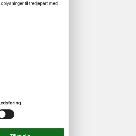
 oplysninger til tredjepart med
rand privat
enne Strand
edsføring
d sammen med