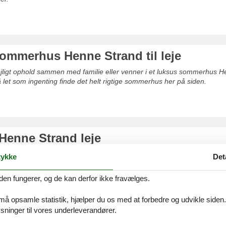
ommerhus Henne Strand til leje
dejligt ophold sammen med familie eller venner i et luksus sommerhus 
så let som ingenting finde det helt rigtige sommerhus her på siden.
Henne Strand leje
uforglemmeligt ophold sammen med familie eller venner i et poolhus He
ykke
Det
t og hurtigt finde det helt rigtige sommerhus her på siden.
den fungerer, og de kan derfor ikke fravælges.
 må opsamle statistik, hjælper du os med at forbedre og udvikle siden. I
ninger til vores underleverandører.
s Henne Strand privat med pool