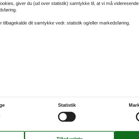
ookies, giver du (ud over statistik) samtykke til, at vi må videresende
skønt ophold sammen med familie eller venner i et sommerhus Henne St
dsføring.
 så let som ingenting finde det helt rigtige sommerhus her på siden.
 tilbagekalde dit samtykke vedr. statistik og/eller markedsføring.
sommerhus Henne Strand med pool
skønt ophold sammen med familie eller venner i et luksus sommerhus H
der nemt finde det helt rigtige sommerhus her på siden.
s Henne Strand 28 personer
ge
Statistik
Mark
nne Strand 28 personer er den perfekte ramme om et dejligt ophol
er.