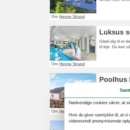
Om
Henne Strand
Luksus s
Glæd dig til et 
til leje. Du kan 
Om
Henne Strand
Poolhus 
Glæd dig til et 
Samt
leje. Du kan nem
Nødvendige cookies sikrer, at si
Om
Henne Strand
Hvis du giver samtykke til, at vi
videresendt anonymiserede oplys
Sommerhu