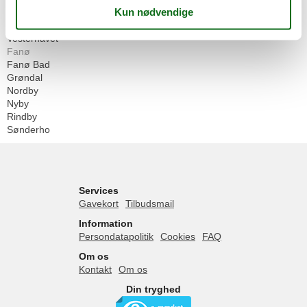
Alle
Danmark
Vesterhavet
Fanø
Fanø Bad
Grøndal
Nordby
Nyby
Rindby
Sønderho
Services
Gavekort
Tilbudsmail
Information
Persondatapolitik
Cookies
FAQ
Om os
Kontakt
Om os
Din tryghed