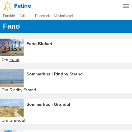
Forside
Artikler
Danmark
Vesterhavet
Fanø
Fanø Blokart
Om
Fanø
Sommerhus i Rindby Strand
Om
Rindby Strand
Sommerhus i Grøndal
Om
Grøndal