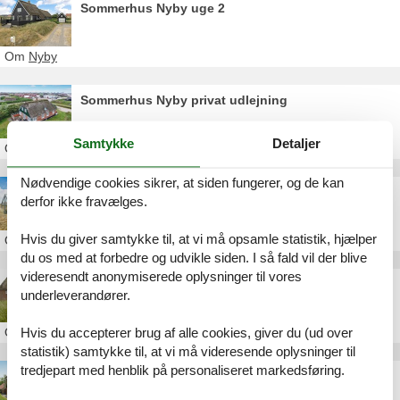
Sommerhus Nyby uge 2
Om
Nyby
Sommerhus Nyby privat udlejning
Samtykke
Detaljer
Om
Nyby
Nødvendige cookies sikrer, at siden fungerer, og de kan
Sommerhus Nyby privat Danmark
derfor ikke fravælges.
Hvis du giver samtykke til, at vi må opsamle statistik, hjælper
Om
Nyby
du os med at forbedre og udvikle siden. I så fald vil der blive
videresendt anonymiserede oplysninger til vores
Sommerhus Sønderho privat Strandvej
underleverandører.
Om
Sønderho
Hvis du accepterer brug af alle cookies, giver du (ud over
statistik) samtykke til, at vi må videresende oplysninger til
tredjepart med henblik på personaliseret markedsføring.
Luksus sommerhus Sønderho Strandvej