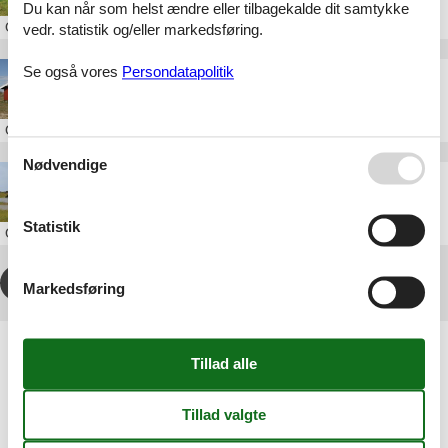
Du kan når som helst ændre eller tilbagekalde dit samtykke
Om
Sønderho
vedr. statistik og/eller markedsføring.
Se også vores
Persondatapolitik
Sommerhus Sønderho privat Fanø
Om
Sønderho
Nødvendige
Sommerhus Sønderho privat til leje
Statistik
Om
Sønderho
1
2
3
4
...
>
>>
Markedsføring
Artikeltyper
Alle
Sommerhus
Attraktion
Geografier