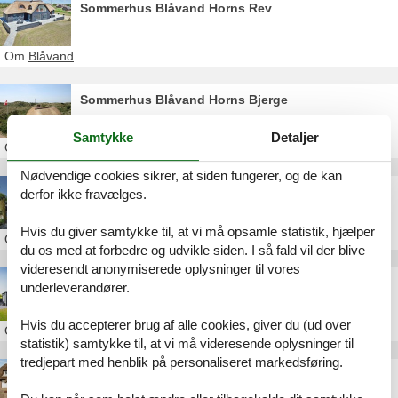
Sommerhus Blåvand Horns Rev
Om
Blåvand
Sommerhus Blåvand Horns Bjerge
Samtykke
Detaljer
Om
Blåvand
Nødvendige cookies sikrer, at siden fungerer, og de kan
Sommerhus Degnevangen Blåvand
derfor ikke fravælges.
Hvis du giver samtykke til, at vi må opsamle statistik, hjælper
Om
Blåvand
du os med at forbedre og udvikle siden. I så fald vil der blive
videresendt anonymiserede oplysninger til vores
Sommerhus Blåvand Hvidbjerg Strandvej
underleverandører.
Hvis du accepterer brug af alle cookies, giver du (ud over
Om
Blåvand
statistik) samtykke til, at vi må videresende oplysninger til
tredjepart med henblik på personaliseret markedsføring.
Sommerhus Fyrvej Blåvand