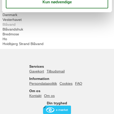
Geografier
Alle
Danmark
Vesterhavet
Blåvand
Blåvandshuk
Bredmose
Ho
Hvidbjerg Strand Blåvand
Services
Gavekort
Tilbudsmail
Information
Persondatapolitik
Cookies
FAQ
Om os
Kontakt
Om os
Din tryghed