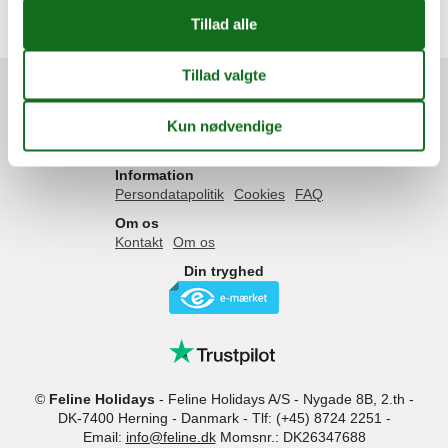
Sommerhus
Attraktion
Services
Gavekort
Tilbudsmail
Information
Persondatapolitik
Cookies
FAQ
Om os
Kontakt
Om os
Din tryghed
©
Feline Holidays
-
Feline Holidays A/S
-
Nygade 8B, 2.th -
DK-7400
Herning
-
Danmark -
Tlf:
(+45) 8724 2251
-
Email:
info@feline.dk
Momsnr.: DK26347688