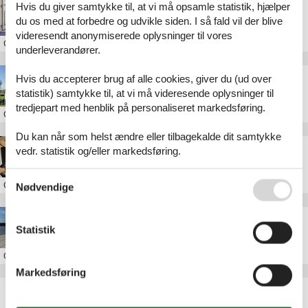
Hvis du giver samtykke til, at vi må opsamle statistik, hjælper
Sommerhus Hejlsminde havn
du os med at forbedre og udvikle siden. I så fald vil der blive
videresendt anonymiserede oplysninger til vores
Om
Hejlsminde
underleverandører.
Privat sommerhusudlejning Hejlsminde
Hvis du accepterer brug af alle cookies, giver du (ud over
statistik) samtykke til, at vi må videresende oplysninger til
tredjepart med henblik på personaliseret markedsføring.
Om
Hejlsminde
Du kan når som helst ændre eller tilbagekalde dit samtykke
Dronning Dorotheas Badstue
vedr. statistik og/eller markedsføring.
Se også vores
Persondatapolitik
Om
Hejlsminde
Nødvendige
Sommerhus i Hejlsminde
Statistik
Om
Hejlsminde
Markedsføring
Artikeltyper
Alle