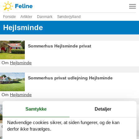
Forside
Artikler
Danmark
Sønderjylland
Hejlsminde
Sommerhus Hejlsminde privat
Om
Hejlsminde
Sommerhus privat udlejning Hejlsminde
Om
Hejlsminde
Samtykke
Detaljer
Sommerhus Hejlsminde Strand
Nødvendige cookies sikrer, at siden fungerer, og de kan
Om
Hejlsminde
derfor ikke fravælges.