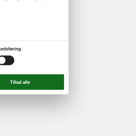
ghed
724 2251
-
Email:
info@feline.dk
edsføring