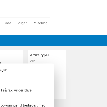
Chat
Bruger
Rejseblog
Artikeltyper
Alle
t
Sommerhus
ad Tønder.
aljer
Geografier
Alle
Danmark
Sønderjylland
 så fald vil der blive
Emmerlev Klev
 oplysninger til tredjepart med