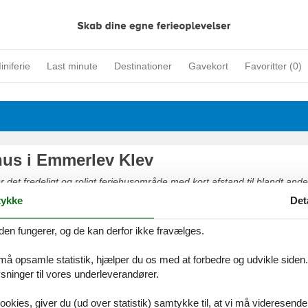
iniferie
Last minute
Destinationer
Gavekort
Favoritter (
0
)
s i Emmerlev Klev
 det fredeligt og roligt feriehusområde med kort afstand til blandt ande
interessante kulturhistoriske seværdigheder og Danmarks ældste købst
ykke
Det
for eksempelvis cykling og kanosejlads.
den fungerer, og de kan derfor ikke fravælges.
 må opsamle statistik, hjælper du os med at forbedre og udvikle siden. I
ninger til vores underleverandører.
ookies, giver du (ud over statistik) samtykke til, at vi må videresende