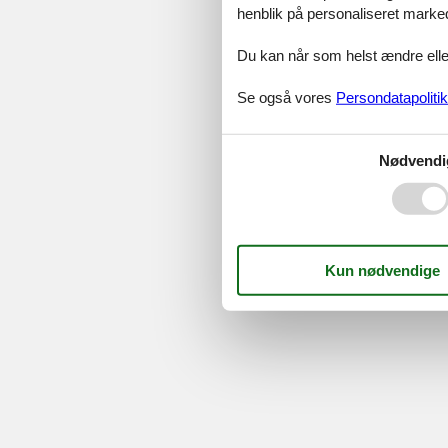
henblik på personaliseret marke
Serv
Gave
Du kan når som helst ændre eller
Tilbud
Se også vores
Persondatapolitik
©
Feline Holidays
-
Feline Hol
Nødvendi