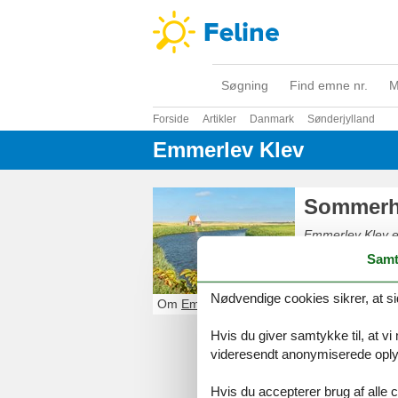
Søgning
Find emne nr.
M
Forside
Artikler
Danmark
Sønderjylland
Emmerlev Klev
Sommerhu
Emmerlev Klev er
Sønderjyllands 
Samt
Gode muligheder 
Nødvendige cookies sikrer, at si
Om
Emmerlev Klev
Hvis du giver samtykke til, at vi
videresendt anonymiserede oplys
Hvis du accepterer brug af alle c