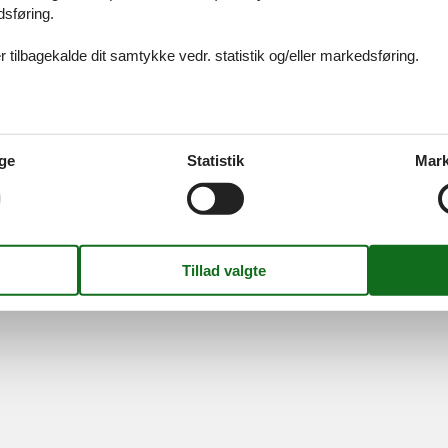
dsføring.
ices
Information
Om os
Din try
kort
Persondatapolitik
Kontakt
 tilbagekalde dit samtykke vedr. statistik og/eller markedsføring.
smail
Cookies
Om os
FAQ
idays A/S
-
Nygade 8B, 2.th -
DK-7400
Herning
-
Danmark -
Tlf:
(+45) 8
Momsnr.: DK26347688
ge
Statistik
Mark
Følg os