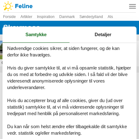
Forside
Artikler
Inspiration
Danmark
Sønderjylland
Als
Skovmose
Samtykke
Detaljer
sommerhus skovmose strand
Nødvendige cookies sikrer, at siden fungerer, og de kan
derfor ikke fravælges.
Om
Lysabildskov
Hvis du giver samtykke til, at vi må opsamle statistik, hjælper
du os med at forbedre og udvikle siden. I så fald vil der blive
Artikeltyper
videresendt anonymiserede oplysninger til vores
Alle
underleverandører.
Inspiration
Hvis du accepterer brug af alle cookies, giver du (ud over
Geografier
statistik) samtykke til, at vi må videresende oplysninger til
Alle
tredjepart med henblik på personaliseret markedsføring.
Danmark
Sønderjylland
Du kan når som helst ændre eller tilbagekalde dit samtykke
Als
vedr. statistik og/eller markedsføring.
Skovmose