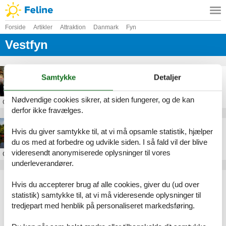
Forside
Artikler
Attraktion
Danmark
Fyn
Vestfyn
Škoda Museum Danmark
Samtykke
Detaljer
Nødvendige cookies sikrer, at siden fungerer, og de kan
Om
Vestfyn
derfor ikke fravælges.
De Japanske Haver
Hvis du giver samtykke til, at vi må opsamle statistik, hjælper
du os med at forbedre og udvikle siden. I så fald vil der blive
videresendt anonymiserede oplysninger til vores
Om
Assens
underleverandører.
Artikeltyper
Hvis du accepterer brug af alle cookies, giver du (ud over
Alle
statistik) samtykke til, at vi må videresende oplysninger til
Attraktion
tredjepart med henblik på personaliseret markedsføring.
Geografier