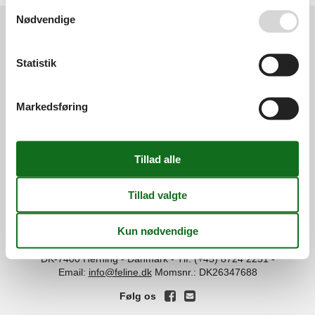
Se også vores
Persondatapolitik
Nødvendige
Services
Statistik
Gavekort
Tilbudsmail
Information
Persondatapolitik
Cookies
FAQ
Markedsføring
Om os
Kontakt
Om os
Din tryghed
©
Feline Holidays
-
Feline Holidays A/S
-
Nygade 8B, 2.th -
DK-7400
Herning
-
Danmark -
Tlf:
(+45) 8724 2251
-
Email:
info@feline.dk
Momsnr.: DK26347688
Følg os