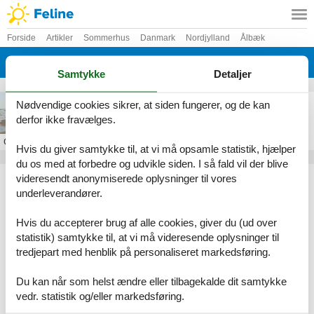
Forside
Artikler
Sommerhus
Danmark
Nordjylland
Ålbæk
Skiveren
Samtykke
Detaljer
Sommerhus i Skiveren
Nødvendige cookies sikrer, at siden fungerer, og de kan
derfor ikke fravælges.
Om
Skiveren
Hvis du giver samtykke til, at vi må opsamle statistik, hjælper
du os med at forbedre og udvikle siden. I så fald vil der blive
Artikeltyper
videresendt anonymiserede oplysninger til vores
underleverandører.
Alle
Sommerhus
Hvis du accepterer brug af alle cookies, giver du (ud over
Geografier
statistik) samtykke til, at vi må videresende oplysninger til
tredjepart med henblik på personaliseret markedsføring.
Alle
Danmark
Nordjylland
Du kan når som helst ændre eller tilbagekalde dit samtykke
Ålbæk
vedr. statistik og/eller markedsføring.
Skiveren