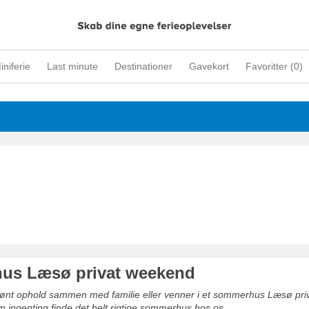
iniferie
Last minute
Destinationer
Gavekort
Favoritter (
0
)
us Læsø privat weekend
skønt ophold sammen med familie eller venner i et sommerhus Læsø pr
m ingenting finde det helt rigtige sommerhus hos os.