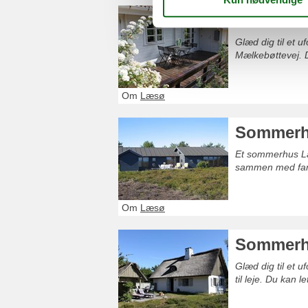
Sommerhu
Glæd dig til et 
Mælkebøttevej. D
Om
Læsø
Sommerhu
Et sommerhus Læ
sammen med fami
Om
Læsø
Sommerhu
Glæd dig til et 
til leje. Du kan 