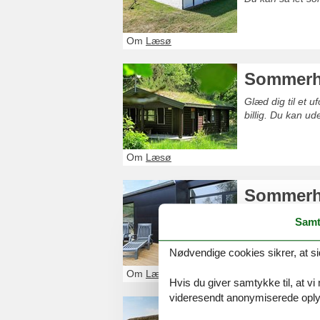
Om
Læsø
Sommerhu
Glæd dig til et 
billig. Du kan u
Om
Læsø
Sommerhu
Et sommerhus Læ
Samt
familie eller venn
Nødvendige cookies sikrer, at si
Om
Læsø
Hvis du giver samtykke til, at vi
videresendt anonymiserede oplys
Sommerh