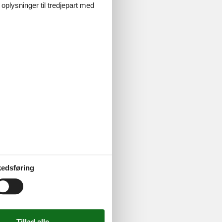
 oplysninger til tredjepart med
mmen med
old sammen
edsføring
vat Vesterø