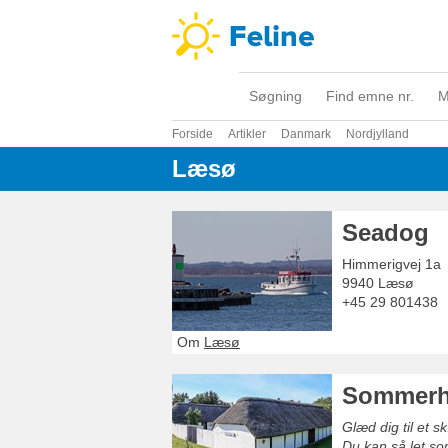
Søgning
Find emne nr.
M
Forside
Artikler
Danmark
Nordjylland
Læsø
Seadog
Himmerigvej 1a
9940
Læsø
+45 29 801438
Om
Læsø
Sommerh
Glæd dig til et 
Du kan så let so