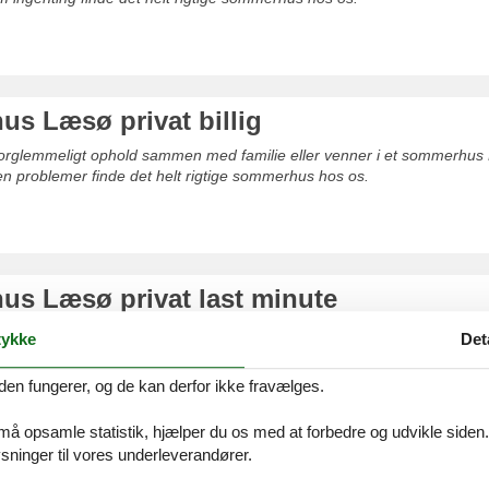
s Læsø privat billig
uforglemmeligt ophold sammen med familie eller venner i et sommerhus
den problemer finde det helt rigtige sommerhus hos os.
s Læsø privat last minute
sø privat last minute er den fuldendte ramme om et dejligt ophold 
ykke
Det
er.
den fungerer, og de kan derfor ikke fravælges.
 må opsamle statistik, hjælper du os med at forbedre og udvikle siden. I
ninger til vores underleverandører.
usudlejning Læsø Vesterø