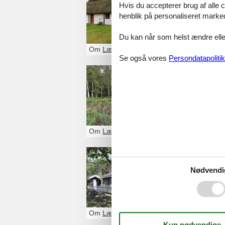
Hvis du accepterer brug af alle c
Et sommerhusud
henblik på personaliseret marke
familie eller venn
Du kan når som helst ændre eller
Om
Læsø
Se også vores
Persondatapolitik
Sommerhu
Et sommerhus Læ
med familie eller
Om
Læsø
Sommerhu
Nødvendi
Glæd dig til et 
havn. Du kan så 
Om
Læsø