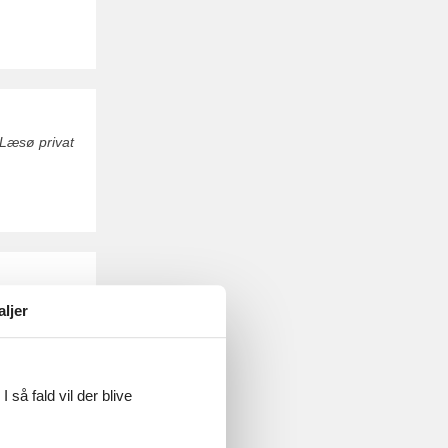
 Læsø privat
sammen med
aljer
 så fald vil der blive