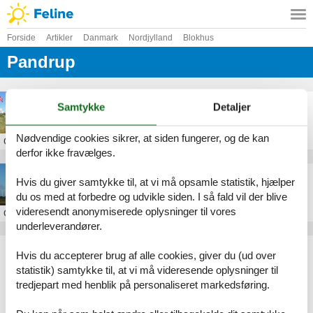
Forside
Artikler
Danmark
Nordjylland
Blokhus
Pandrup
Sommerhus Hunetorp Klitvej Pandrup
Samtykke
Detaljer
Nødvendige cookies sikrer, at siden fungerer, og de kan
Om
Pandrup
derfor ikke fravælges.
Sommerhus i Pandrup
Hvis du giver samtykke til, at vi må opsamle statistik, hjælper
du os med at forbedre og udvikle siden. I så fald vil der blive
videresendt anonymiserede oplysninger til vores
Om
Pandrup
underleverandører.
Artikeltyper
Hvis du accepterer brug af alle cookies, giver du (ud over
Alle
statistik) samtykke til, at vi må videresende oplysninger til
Sommerhus
tredjepart med henblik på personaliseret markedsføring.
Geografier