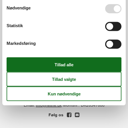
Se også vores
Persondatapolitik
Nødvendige
Services
Gavekort
Tilbudsmail
Statistik
Information
Persondatapolitik
Cookies
FAQ
Markedsføring
Om os
Kontakt
Om os
Din tryghed
©
Feline Holidays
-
Feline Holidays A/S
-
Nygade 8B, 2.th -
DK-7400
Herning
-
Danmark -
Tlf:
(+45) 8724 2251
-
Email:
info@feline.dk
Momsnr.: DK26347688
Følg os