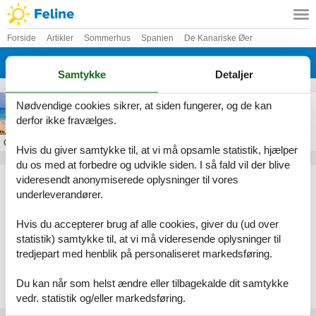
Forside
Artikler
Sommerhus
Spanien
De Kanariske Øer
Fuerteventura
Samtykke
Detaljer
Feriebolig i Fuerteventura
Nødvendige cookies sikrer, at siden fungerer, og de kan
derfor ikke fravælges.
Om
Fuerteventura
Hvis du giver samtykke til, at vi må opsamle statistik, hjælper
du os med at forbedre og udvikle siden. I så fald vil der blive
Artikeltyper
videresendt anonymiserede oplysninger til vores
underleverandører.
Alle
Sommerhus
Hvis du accepterer brug af alle cookies, giver du (ud over
Geografier
statistik) samtykke til, at vi må videresende oplysninger til
tredjepart med henblik på personaliseret markedsføring.
Alle
Spanien
De Kanariske Øer
Du kan når som helst ændre eller tilbagekalde dit samtykke
Fuerteventura
vedr. statistik og/eller markedsføring.