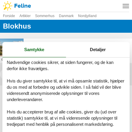
Forside
Artikler
Sommerhus
Danmark
Nordjylland
Blokhus
Sommerhus i Blokhus
Samtykke
Detaljer
Om
Blokhus
Nødvendige cookies sikrer, at siden fungerer, og de kan
derfor ikke fravælges.
<<
<
...
4
5
6
7
Hvis du giver samtykke til, at vi må opsamle statistik, hjælper
du os med at forbedre og udvikle siden. I så fald vil der blive
Artikeltyper
videresendt anonymiserede oplysninger til vores
Alle
underleverandører.
Sommerhus
Hvis du accepterer brug af alle cookies, giver du (ud over
Geografier
statistik) samtykke til, at vi må videresende oplysninger til
Alle
tredjepart med henblik på personaliseret markedsføring.
Danmark