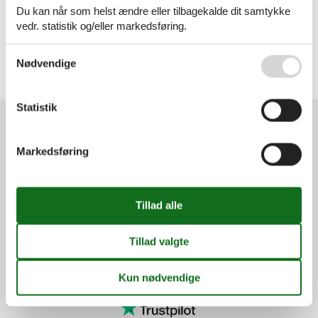
Nordjylland
Du kan når som helst ændre eller tilbagekalde dit samtykke
Blokhus
vedr. statistik og/eller markedsføring.
Fårup
Hune
Se også vores
Persondatapolitik
Pandrup
Nødvendige
Rødhus
Saltum Strand
Statistik
Services
Markedsføring
Gavekort
Tilbudsmail
Information
Persondatapolitik
Cookies
FAQ
Om os
Kontakt
Om os
Din tryghed