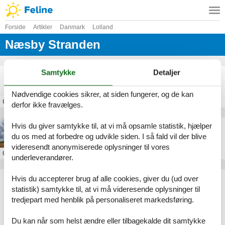
Forside
Artikler
Danmark
Lolland
Næsby Stranden
Samtykke
Detaljer
Langtidsleje sommerhus Næsby Strand
Nødvendige cookies sikrer, at siden fungerer, og de kan
Om
Næsby Stranden
derfor ikke fravælges.
Hvis du giver samtykke til, at vi må opsamle statistik, hjælper
Sommerhus ved Næsby Strand
du os med at forbedre og udvikle siden. I så fald vil der blive
videresendt anonymiserede oplysninger til vores
Om
Næsby Stranden
underleverandører.
Hvis du accepterer brug af alle cookies, giver du (ud over
Artikeltyper
statistik) samtykke til, at vi må videresende oplysninger til
Alle
tredjepart med henblik på personaliseret markedsføring.
Sommerhus
Geografier
Du kan når som helst ændre eller tilbagekalde dit samtykke