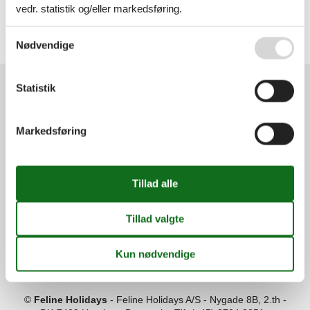
vedr. statistik og/eller markedsføring.
Alle
Danmark
Lolland
Se også vores
Persondatapolitik
Nødvendige
Næsby Stranden
Statistik
Services
Gavekort
Tilbudsmail
Markedsføring
Information
Persondatapolitik
Cookies
FAQ
Om os
Kontakt
Om os
Din tryghed
©
Feline Holidays
-
Feline Holidays A/S
-
Nygade 8B, 2.th -