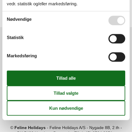
vedr. statistik og/eller markedsføring.
Alle
Danmark
Lolland
Se også vores
Persondatapolitik
Nødvendige
Næsby Stranden
Statistik
Services
Gavekort
Tilbudsmail
Markedsføring
Information
Persondatapolitik
Cookies
FAQ
Om os
Kontakt
Om os
Din tryghed
©
Feline Holidays
-
Feline Holidays A/S
-
Nygade 8B, 2.th -