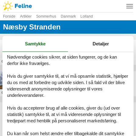
Forside
Artikler
Sommerhus
Danmark
Lolland
Næsby Stranden
Samtykke
Detaljer
Langtidsleje sommerhus Næsby Strand
Nødvendige cookies sikrer, at siden fungerer, og de kan
Om
Næsby Stranden
derfor ikke fravælges.
Hvis du giver samtykke til, at vi må opsamle statistik, hjælper
Sommerhus ved Næsby Strand
du os med at forbedre og udvikle siden. I så fald vil der blive
videresendt anonymiserede oplysninger til vores
Om
Næsby Stranden
underleverandører.
Hvis du accepterer brug af alle cookies, giver du (ud over
Artikeltyper
statistik) samtykke til, at vi må videresende oplysninger til
Alle
tredjepart med henblik på personaliseret markedsføring.
Sommerhus
Geografier
Du kan når som helst ændre eller tilbagekalde dit samtykke