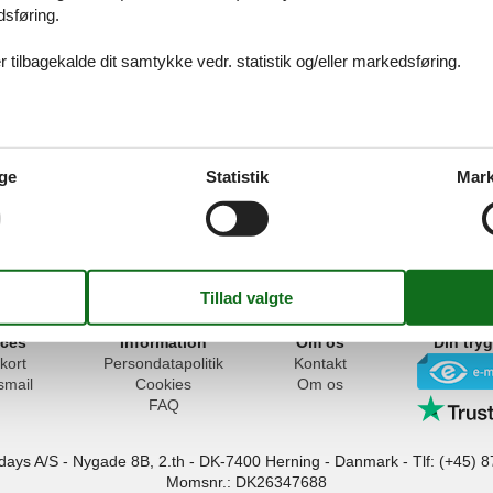
dsføring.
 tilbagekalde dit samtykke vedr. statistik og/eller markedsføring.
s i Toftum Bjerge
lang og meget børnevenlig sandstrand med lavt vand i et flot fjordlands
ge
Statistik
Mark
erne for lystfiskeri er helt i top, og der er nem adgang til attraktioner, 
lokalområdet.
ices
Information
Om os
Din try
kort
Persondatapolitik
Kontakt
smail
Cookies
Om os
FAQ
idays A/S
-
Nygade 8B, 2.th -
DK-7400
Herning
-
Danmark -
Tlf:
(+45) 8
Momsnr.: DK26347688