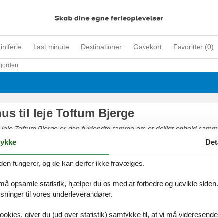
iniferie
Last minute
Destinationer
Gavekort
Favoritter (
0
)
fjorden
s til leje Toftum Bjerge
l leje Toftum Bjerge er den fuldendte ramme om et dejligt ophold sa
er.
ykke
Det
den fungerer, og de kan derfor ikke fravælges.
 må opsamle statistik, hjælper du os med at forbedre og udvikle siden. I
sudlejning Toftum Bjerge privat
ninger til vores underleverandører.
afslappende ophold sammen med familie eller venner i et sommerhusudl
ookies, giver du (ud over statistik) samtykke til, at vi må videresende
 kan let finde det helt rigtige sommerhus her på siden.