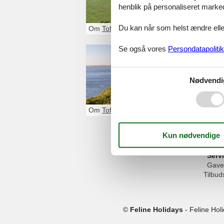
henblik på personaliseret marke
Du kan når som helst ændre eller
Om
Toftum Bjerge
Se også vores
Persondatapolitik
Sommerhu
Glæd jer til en 
Nødvendi
klinter. Mulighed
og oplevelser i 
Om
Toftum Bjerge
Serv
Gave
Tilbud
©
Feline Holidays
-
Feline Hol