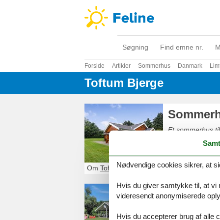
Søgning
Find emne nr.
M
Forside
Artikler
Sommerhus
Danmark
Lim
Toftum Bjerge
Sommerhu
Et sommerhus ti
familie eller venn
Samt
Nødvendige cookies sikrer, at si
Om
Toftum Bjerge
Hvis du giver samtykke til, at vi
Sommerhu
videresendt anonymiserede oplys
Glæd dig til et 
Hvis du accepterer brug af alle c
Bjerge privat. Du