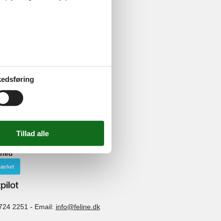
kab med høje
edsføring
seværdigheder
ghed
724 2251
-
Email:
info@feline.dk