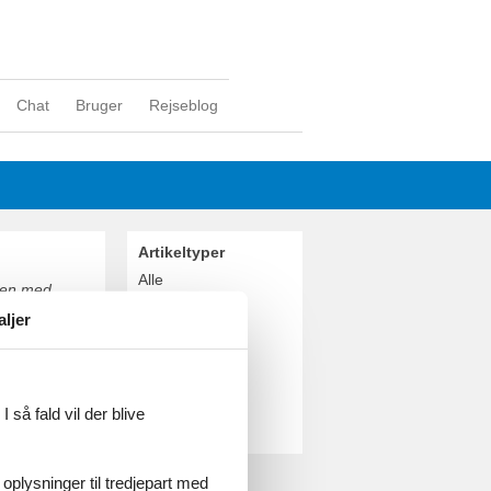
Chat
Bruger
Rejseblog
Artikeltyper
Alle
mmen med
Sommerhus
aljer
Geografier
Alle
Danmark
Limfjorden
 så fald vil der blive
Toftum Bjerge
ejning Toftum
 oplysninger til tredjepart med