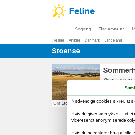
Søgning
Find emne nr.
M
Forside
Artikler
Danmark
Langeland
Stoense
Sommerh
Stoense er en dej
koncerter i den 
Samt
sand, græs og lav
hygge. Oplev La
Nødvendige cookies sikrer, at si
Om
Stoense
Hvis du giver samtykke til, at vi
videresendt anonymiserede oplys
Hvis du accepterer brug af alle c