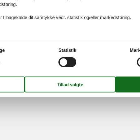
dsføring.
ices
Information
Om os
Din try
kort
Persondatapolitik
Kontakt
 tilbagekalde dit samtykke vedr. statistik og/eller markedsføring.
smail
Cookies
Om os
FAQ
idays A/S
-
Nygade 8B, 2.th -
DK-7400
Herning
-
Danmark -
Tlf:
(+45) 8
Momsnr.: DK26347688
ge
Statistik
Mark
Følg os