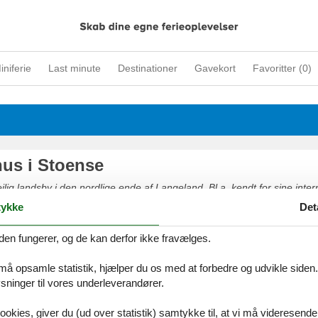
iniferie
Last minute
Destinationer
Gavekort
Favoritter (
0
)
us i Stoense
lig landsby i den nordlige ende af Langeland. Bl.a. kendt for sine inter
fine middelalderkirke. Stranden ved Stoense er en dejlig, børnevenlig 
ykke
Det
t vand. Det ideelle sted at slappe af og nyde en dag med tid til familie
ngelands mange attraktioner og skønne natur herfra.
den fungerer, og de kan derfor ikke fravælges.
 må opsamle statistik, hjælper du os med at forbedre og udvikle siden. I
ninger til vores underleverandører.
ookies, giver du (ud over statistik) samtykke til, at vi må videresende