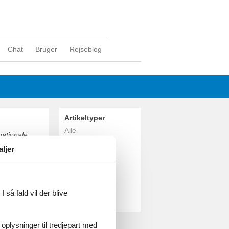
Chat
Bruger
Rejseblog
Artikeltyper
Alle
nationale
Sommerhus
strand med
aljer
n, leg og
Geografier
Alle
Danmark
Langeland
 så fald vil der blive
Stoense
 oplysninger til tredjepart med