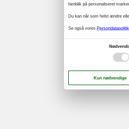
henblik på personaliseret marke
Serv
Gave
Du kan når som helst ændre eller
Tilbud
Se også vores
Persondatapolitik
©
Feline Holidays
-
Feline Hol
Nødvendi