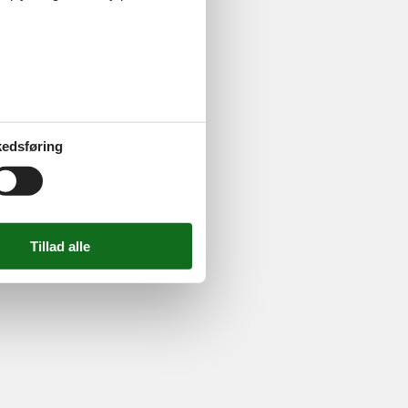
ghed
724 2251
-
Email:
info@feline.dk
edsføring