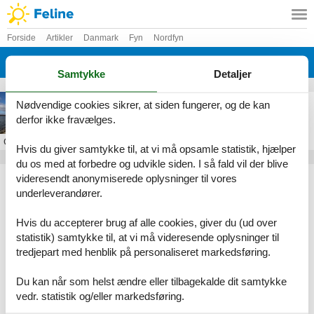
Forside
Artikler
Danmark
Fyn
Nordfyn
Asperup
Samtykke
Detaljer
Sommerhus i Asperup
Nødvendige cookies sikrer, at siden fungerer, og de kan
derfor ikke fravælges.
Om
Asperup
Hvis du giver samtykke til, at vi må opsamle statistik, hjælper
du os med at forbedre og udvikle siden. I så fald vil der blive
Artikeltyper
videresendt anonymiserede oplysninger til vores
underleverandører.
Alle
Sommerhus
Hvis du accepterer brug af alle cookies, giver du (ud over
Geografier
statistik) samtykke til, at vi må videresende oplysninger til
tredjepart med henblik på personaliseret markedsføring.
Alle
Danmark
Fyn
Du kan når som helst ændre eller tilbagekalde dit samtykke
Nordfyn
vedr. statistik og/eller markedsføring.
Asperup