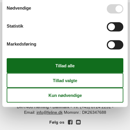
Se også vores
Persondatapolitik
Nødvendige
Services
Statistik
Gavekort
Tilbudsmail
Information
Persondatapolitik
Cookies
FAQ
Markedsføring
Om os
Kontakt
Om os
Din tryghed
©
Feline Holidays
-
Feline Holidays A/S
-
Nygade 8B, 2.th -
DK-7400
Herning
-
Danmark -
Tlf:
(+45) 8724 2251
-
Email:
info@feline.dk
Momsnr.: DK26347688
Følg os