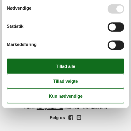
Se også vores
Persondatapolitik
Nødvendige
Services
Gavekort
Tilbudsmail
Statistik
Information
Persondatapolitik
Cookies
FAQ
Markedsføring
Om os
Kontakt
Om os
Din tryghed
©
Feline Holidays
-
Feline Holidays A/S
-
Nygade 8B, 2.th -
DK-7400
Herning
-
Danmark -
Tlf:
(+45) 8724 2251
-
Email:
info@feline.dk
Momsnr.: DK26347688
Følg os