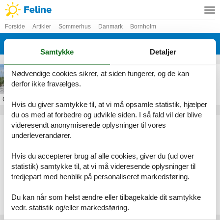
Forside
Artikler
Sommerhus
Danmark
Bornholm
Sommerodde
Samtykke
Detaljer
Sommerhus i Sommerodde
Nødvendige cookies sikrer, at siden fungerer, og de kan
derfor ikke fravælges.
Om
Sommerodde
Hvis du giver samtykke til, at vi må opsamle statistik, hjælper
du os med at forbedre og udvikle siden. I så fald vil der blive
Artikeltyper
videresendt anonymiserede oplysninger til vores
underleverandører.
Alle
Sommerhus
Hvis du accepterer brug af alle cookies, giver du (ud over
Geografier
statistik) samtykke til, at vi må videresende oplysninger til
tredjepart med henblik på personaliseret markedsføring.
Alle
Danmark
Bornholm
Du kan når som helst ændre eller tilbagekalde dit samtykke
Sommerodde
vedr. statistik og/eller markedsføring.