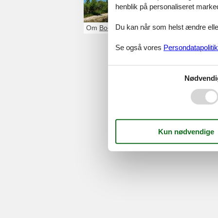
henblik på personaliseret marke
udgangspunkt for
Du kan når som helst ændre eller
Om
Boderne
Se også vores
Persondatapolitik
Serv
Nødvendi
Gave
Tilbud
©
Feline Holidays
-
Feline Hol