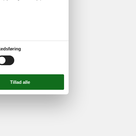
ghed
edsføring
724 2251
-
Email:
info@feline.dk