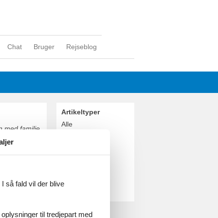
Chat
Bruger
Rejseblog
Artikeltyper
Alle
 med familie
Sommerhus
aljer
Geografier
Alle
Danmark
Bornholm
 så fald vil der blive
Boderne
irker,
 oplysninger til tredjepart med
dt