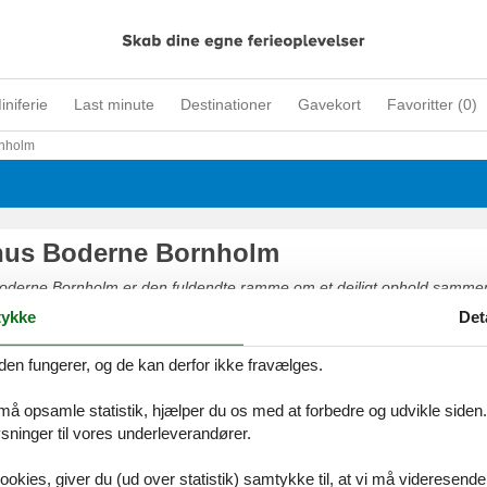
iniferie
Last minute
Destinationer
Gavekort
Favoritter (
0
)
nholm
us Boderne Bornholm
derne Bornholm er den fuldendte ramme om et dejligt ophold sammen
ykke
Det
den fungerer, og de kan derfor ikke fravælges.
 må opsamle statistik, hjælper du os med at forbedre og udvikle siden. I
us i Boderne
ninger til vores underleverandører.
nde, Danmarks femtestørste skov med et væld af seværdigheder, rundk
ookies, giver du (ud over statistik) samtykke til, at vi må videresende
 familievenlige cykelruter hele øen rundt. Boderne er et herligt fredfyl