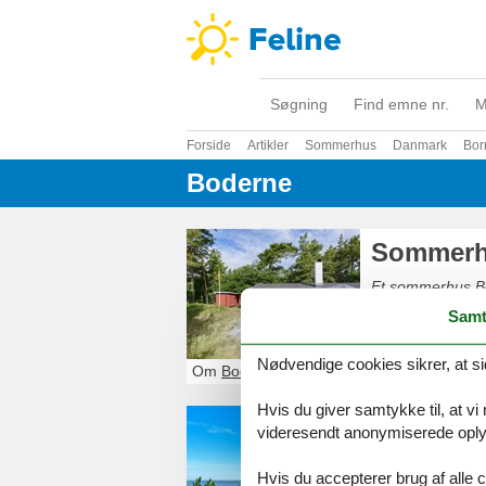
Søgning
Find emne nr.
M
Forside
Artikler
Sommerhus
Danmark
Bor
Boderne
Sommerh
Et sommerhus Bo
eller venner.
Samt
Nødvendige cookies sikrer, at si
Om
Boderne
Hvis du giver samtykke til, at vi
Sommerh
videresendt anonymiserede oplys
Dejlige sandstra
Hvis du accepterer brug af alle c
røgerier og meget