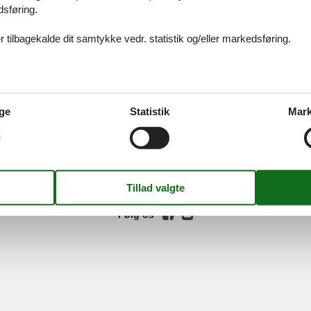
dsføring.
 en vellykket ferie på Bornholm.
 tilbagekalde dit samtykke vedr. statistik og/eller markedsføring.
ices
Information
Om os
Din try
ge
Statistik
Mark
kort
Persondatapolitik
Kontakt
smail
Cookies
Om os
FAQ
idays A/S
-
Nygade 8B, 2.th -
DK-7400
Herning
-
Danmark -
Tlf:
(+45) 8
Momsnr.: DK26347688
Følg os