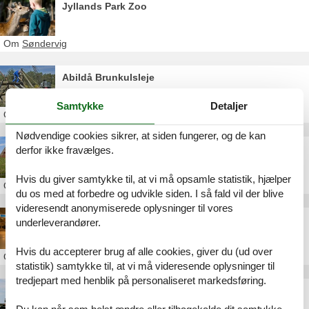
Jyllands Park Zoo
Om
Søndervig
Abildå Brunkulsleje
Samtykke
Detaljer
Om
Herning
Nødvendige cookies sikrer, at siden fungerer, og de kan
Spøttrup Middelalderborg
derfor ikke fravælges.
Hvis du giver samtykke til, at vi må opsamle statistik, hjælper
Om
Vinderup
du os med at forbedre og udvikle siden. I så fald vil der blive
videresendt anonymiserede oplysninger til vores
FN Museet
underleverandører.
Hvis du accepterer brug af alle cookies, giver du (ud over
Om
Rinkenæs
statistik) samtykke til, at vi må videresende oplysninger til
tredjepart med henblik på personaliseret markedsføring.
Rønnerbussen