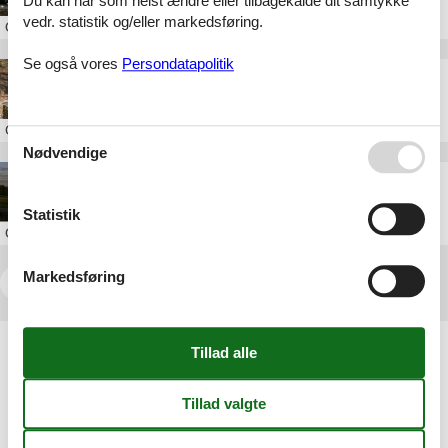
Du kan når som helst ændre eller tilbagekalde dit samtykke
vedr. statistik og/eller markedsføring.
Om
Læsø
Se også vores
Persondatapolitik
Daugbjerg Kalkgruber
Om
Vestjylland
Nødvendige
Børglum Kloster
Statistik
Om
Løkken
Markedsføring
<<
<
...
16
17
18
19
20
>
>>
Artikeltyper
Alle
Attraktion
Geografier
Alle