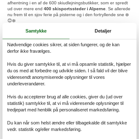
afhentning i en af de 600 skiudlejningsbutikker, som er spredt
ud over mere end
400 skisportssteder i Alperne
. Se allerede
nu frem til en sjov ferie på pisterne og i den fortryllende sne ❄️
😊❄️
Samtykke
Detaljer
Book online nu og få rabat!
Nødvendige cookies sikrer, at siden fungerer, og de kan
derfor ikke fravælges.
Hvis du giver samtykke til, at vi må opsamle statistik, hjælper
du os med at forbedre og udvikle siden. I så fald vil der blive
videresendt anonymiserede oplysninger til vores
Scandlines: Når ferien starter med
underleverandører.
en sejltur
Hvis du accepterer brug af alle cookies, giver du (ud over
⛴️
Køb din Scandlines færgebillet online nu
og spar op til
50% i forhold til prisen i havnen
(reklame)*
statistik) samtykke til, at vi må videresende oplysninger til
tredjepart med henblik på personaliseret markedsføring.
Skal du på kør-selv-ferie i Tyskland eller et andet land i Øst-
eller Sydeuropa, kan du med fordel starte ferien med en sejltur.
Du kan når som helst ændre eller tilbagekalde dit samtykke
Spar turen over Storebælt, tag en pause på færgen og lad
vedr. statistik og/eller markedsføring.
sejlturen fra Danmark til Tyskland være første stop og
oplevelse på rejsen. Nyd den friske havluft, få morgenkaffe