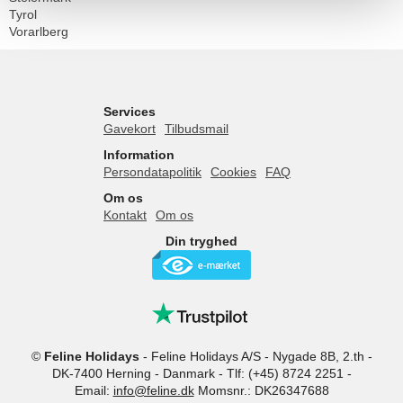
Tyrol
Vorarlberg
Services
Gavekort
Tilbudsmail
Information
Persondatapolitik
Cookies
FAQ
Om os
Kontakt
Om os
Din tryghed
©
Feline Holidays
-
Feline Holidays A/S
-
Nygade 8B, 2.th -
DK-7400
Herning
-
Danmark -
Tlf:
(+45) 8724 2251
-
Email:
info@feline.dk
Momsnr.: DK26347688