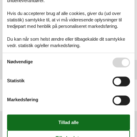
underleverandører.
nyde godt af attraktive rabatter hele året og finde alt fra tøj til
kvinder, mænd og børn til sportstøj, boligtilbehør og
Hvis du accepterer brug af alle cookies, giver du (ud over
skønhedsprodukter. Hent deres voucher, vis den ved
statistik) samtykke til, at vi må videresende oplysninger til
informationsskranken og få yderligere 10% rabat* (reklame).
tredjepart med henblik på personaliseret markedsføring.
* Gælder kun i udvalgte butikker. Kan ikke kombineres med
andre kampagner og rabatter.
Gælder ikke under slutudsalg.
Du kan når som helst ændre eller tilbagekalde dit samtykke
vedr. statistik og/eller markedsføring.
Print din voucher og få 10% rabat!
Se også vores
Persondatapolitik
Nødvendige
Statistik
Geografier
Alle
Markedsføring
Italien
Adriaterhavskysten
Services