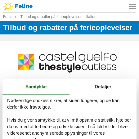
Forside
Tilbud og rabatter på ferieoplevelser
Italien
Tilbud og rabatter på ferieoplevelser
Samtykke
Detaljer
Castel Guelfo The Style Outlets –
Shopping med stil nær Bologna
Nødvendige cookies sikrer, at siden fungerer, og de kan
Få yderligere 10% rabat med denne
voucher
derfor ikke fravælges.
Castel Guelfo The Style Outlets er et eksklusivt outletcenter i
Hvis du giver samtykke til, at vi må opsamle statistik, hjælper
Emilia-Romagna-regionen i Italien, kun 20 minutters kørsel fra
du os med at forbedre og udvikle siden. I så fald vil der blive
Bologna. Her finder man over 110 butikker og mere end 200
videresendt anonymiserede oplysninger til vores
kendte mærker – både italienske og internationale. Her kan du