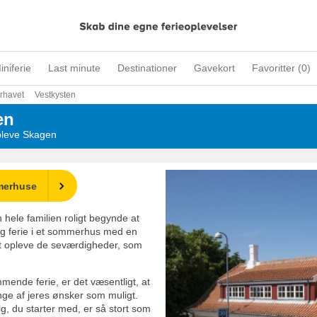
iniferie
Last minute
Destinationer
Gavekort
Favoritter (
0
)
rhavet
Vestkysten
en
opleve Skagen
merhuse
 hele familien roligt begynde at
lig ferie i et sommerhus med en
 at opleve de seværdigheder, som
mende ferie, er det væsentligt, at
ge af jeres ønsker som muligt.
lg, du starter med, er så stort som