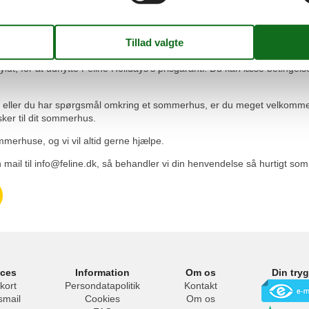
 af Feline Holidays's prisgaranti. Det betyder kort og godt, at du aldrig
t, til en lavere pris andet steds, udbetaler vi prisforskellen til dig.
yldt, for at udnytte Feline Holidays's prisgaranti. Du kan læse betingel
ce eller du har spørgsmål omkring et sommerhus, er du meget velkomme
sker til dit sommerhus.
merhuse, og vi vil altid gerne hjælpe.
 mail til info@feline.dk, så behandler vi din henvendelse så hurtigt som
ices
Information
Om os
Din try
kort
Persondatapolitik
Kontakt
smail
Cookies
Om os