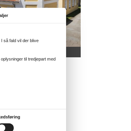
aljer
 så fald vil der blive
 oplysninger til tredjepart med
ie.
 ombord fra en turbåd.
alerierne, er det gengivet ud fra
 udsyn over området.
edsføring