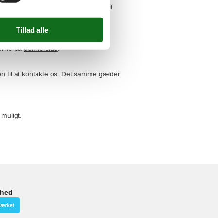
 kommer til at betale for meget for dit
serne på
denne side
.
n til at kontakte os. Det samme gælder
 muligt.
ghed