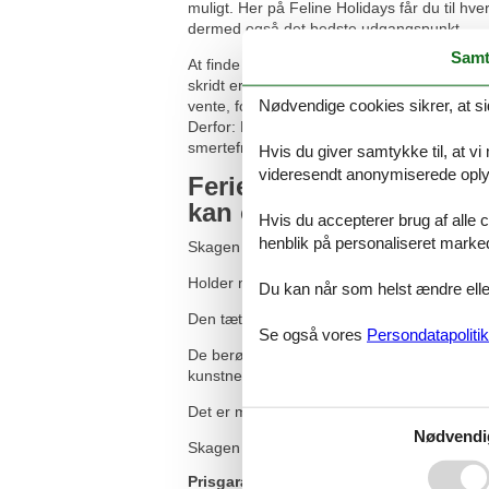
muligt. Her på Feline Holidays får du til hve
dermed også det bedste udgangspunkt.
Samt
At finde dit sommerhus er første skridt på 
skridt er at sikre, at bookingen bliver genne
Nødvendige cookies sikrer, at si
vente, for andre end du kan være ved at
Derfor: Få klaret bookingen hurtigst muligt.
smertefrit online - og herefter kan I alle glæde
Hvis du giver samtykke til, at vi
videresendt anonymiserede oplys
Ferieoplevelserne venter 
kan opleve:
Hvis du accepterer brug af alle c
henblik på personaliseret marke
Skagen er også en virkelige perle for kultur
Holder man ferie i Skagen, må man ikke gå 
Du kan når som helst ændre eller
Den tætbevoksede have omkring Drachmanns 
Se også vores
Persondatapolitik
De berømte Skagenmaleres værker kan ses 
kunstnerens eget perspektiv.
Det er muligt at komme op i det gamle van
Nødvendi
Skagen er også kendt for sine fiskerestaur
Prisgaranti