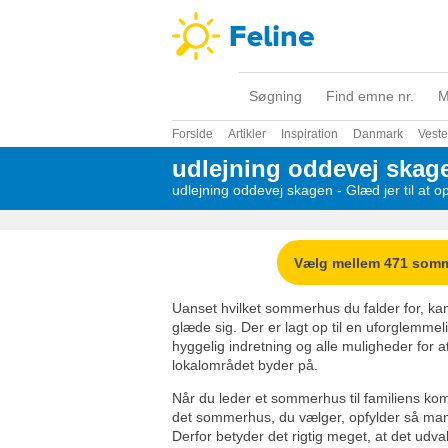
Søgning
Find emne nr.
M
Forside
Artikler
Inspiration
Danmark
Veste
udlejning oddevej skag
udlejning oddevej skagen - Glæd jer til at 
Vælg mellem 471 som
Uanset hvilket sommerhus du falder for, kan
glæde sig. Der er lagt op til en uforglemme
hyggelig indretning og alle muligheder for
lokalområdet byder på.
Når du leder et sommerhus til familiens kom
det sommerhus, du vælger, opfylder så man
Derfor betyder det rigtig meget, at det udva