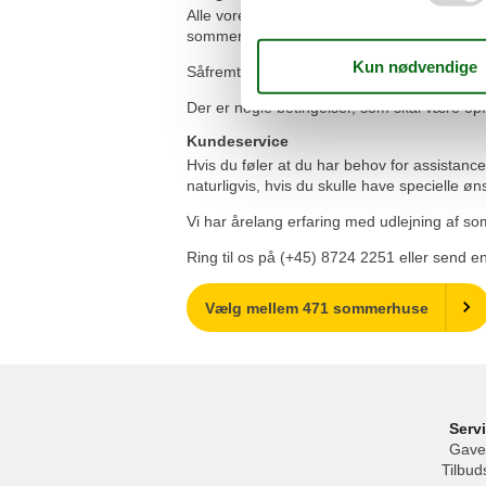
Alle vores kunder er helt automatisk omfattet
sommerhus.
Såfremt du finder det sommerhus, du har booke
Der er nogle betingelser, som skal være opf
Kundeservice
Hvis du føler at du har behov for assistan
naturligvis, hvis du skulle have specielle øn
Vi har årelang erfaring med udlejning af som
Ring til os på (+45) 8724 2251 eller send en
Vælg mellem 471 sommerhuse
Serv
Gave
Tilbud