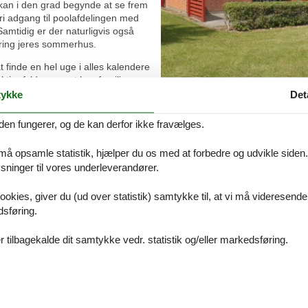
n kan i den grad begynde at se frem
 fri adgang til poolafdelingen med
 Samtidig er der naturligvis også
ring jeres sommerhus.
 at finde en hel uge i alles kalendere
ektier fylder meget hos familiens
ok at se til. Uden for skolernes
ykke
Det
te løsning for mange familier. Tag
den i jeres favorit sommerhus, og
Emne nr.: 325-167927
den fungerer, og de kan derfor ikke fravælges.
y energi.
 må opsamle statistik, hjælper du os med at forbedre og udvikle siden. I
sig til i lang tid. Jo mere travlt man har i hverdagen, jo mere trænger m
ninger til vores underleverandører.
d. Men det er hele ventetiden værd. I jeres sommerhus er der tid til hina
ookies, giver du (ud over statistik) samtykke til, at vi må videresende
ylland” er lige kommet et stort skridt tættere på at blive til virkeligh
dsføring.
ggende sommerhuse. Fordelen for dig er, at du får overblik over alle mu
g det sommerhus, der matcher familiens ønsker.
 tilbagekalde dit samtykke vedr. statistik og/eller markedsføring.
et det sommerhus, der skal udgøre rammen om familiens ferie, er det 
 - se hvad I bl.a. kan opleve: