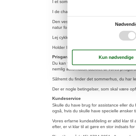
I et sommerhus ved Vesterhavet er der både pl
I de charmerende feriebyer langs Vesterhav
Den vestjyske naturs mangfoldighed er slåen
Nødvendi
natur for enhver smag.
Lej cykler og ta' på oplevelsestur i Vestjyll
Holder I ferie i Vestjylland er der fred og 
Prisgaranti
Du kan være forvisset om, at du til hver en 
nemlig automatisk dækket af vores prisgaran
Såfremt du finder det sommerhus, du har lejet,
Der er nogle betingelser, som skal være op
Kundeservice
Skulle du have brug for assistance eller du
også, hvis du skulle have specielle ønsker t
Vores erfarne kundeafdeling er altid klar t
efter, er vi klar til at gøre en stor indsats for