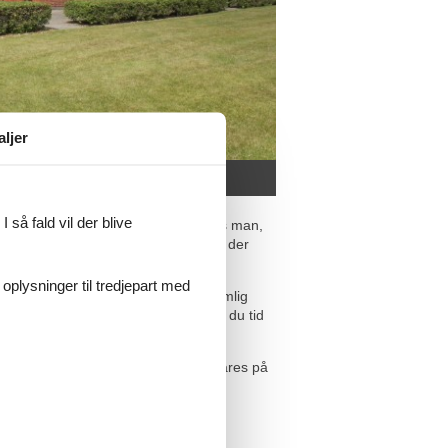
aljer
 så fald vil der blive
an til ferie - og jo længere tid synes man,
nden, og til alle de ferieoplevelser, der
 oplysninger til tredjepart med
ed. Her på Feline Holidays kan du nemlig
lighederne på ét sted. Derved sparer du tid
om at få bookingen på plads. Det klares på