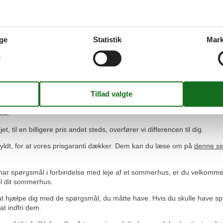
ads til at lave noget sammen og til alenetid. Helt optimalt til en famili
et kan man gå på jagt efter souvenirs i hyggelige små butikker.
de ved Vesterhavet. Der er ikke langt fra stranden og det brusende ha
ge
Statistik
Mark
and. Både langs vestkysten og inde i landet finder I fine cykelstier og rol
ro. Her finder I ikke masse- og partyturisme, men derimod de ideelle ramm
tid booker dit sommerhus til markedets billigste pris hos Feline Holida
ti.
 til en billigere pris andet steds, overfører vi differencen til dig.
fyldt, for at vores prisgaranti dækker. Dem kan du læse om på
denne si
 har spørgsmål i forbindelse med leje af et sommerhus, er du velkommen 
il dit sommerhus.
il at hjælpe dig med de spørgsmål, du måtte have. Hvis du skulle have s
 at indfri dem.