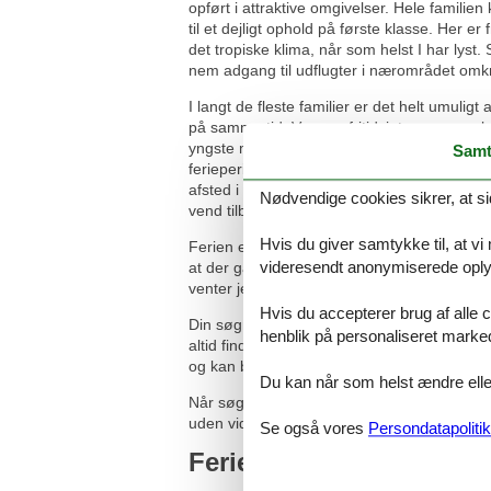
opført i attraktive omgivelser. Hele familie
til et dejligt ophold på første klasse. Her er
det tropiske klima, når som helst I har lyst.
nem adgang til udflugter i nærområdet omk
I langt de fleste familier er det helt umuligt
på samme tid. Venner, fritidsinteresser og l
yngste medlemmer, og forældrene har også n
Samt
ferieperioder er en miniferie reelt den enes
afsted i 2-4 dage, nyd at have tid til hinan
Nødvendige cookies sikrer, at si
vend tilbage til hverdagen med masser af n
Hvis du giver samtykke til, at vi
Ferien er noget, hele familien går og glæder 
videresendt anonymiserede oplys
at der går, til man endelig kan komme af ste
venter jer i lokalområdet.
Hvis du accepterer brug af alle c
Din søgning efter ”sommerhuse med pool vestj
henblik på personaliseret marke
altid finde det største udvalg af skønt beli
og kan bruge kræfterne på at finde nøjagti
Du kan når som helst ændre eller
Når søgningen er overstået, og du har fund
uden videre online - nemt og enkelt.
Se også vores
Persondatapolitik
Ferieoplevelserne venter