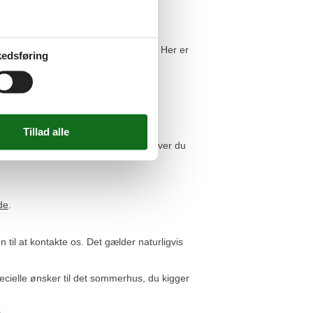
eferie.
v til lyngklædt hede og tætte skove. Her er
edsføring
ige småveje.
er for familieferien.
ys. Som kunde hos Feline Holidays bliver du
de
.
til at kontakte os. Det gælder naturligvis
pecielle ønsker til det sommerhus, du kigger