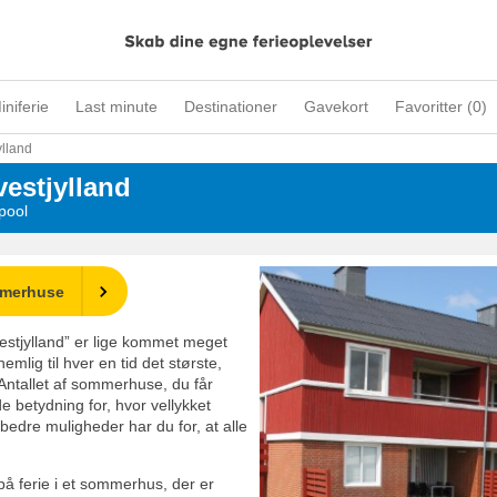
iniferie
Last minute
Destinationer
Gavekort
Favoritter (
0
)
ylland
estjylland
pool
mmerhuse
stjylland” er lige kommet meget
emlig til hver en tid det største,
ntallet af sommerhuse, du får
 betydning for, hvor vellykket
 bedre muligheder har du for, at alle
på ferie i et sommerhus, der er