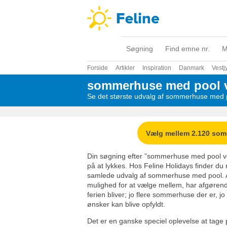
Søgning
Find emne nr.
M
Forside
Artikler
Inspiration
Danmark
Vestj
sommerhuse med pool v
Se det største udvalg af sommerhuse med 
Vælg mellem 2.120 so
Din søgning efter ”sommerhuse med pool ve
på at lykkes. Hos Feline Holidays finder du n
samlede udvalg af sommerhuse med pool. A
mulighed for at vælge mellem, har afgørende
ferien bliver; jo flere sommerhuse der er, jo
ønsker kan blive opfyldt.
Det er en ganske speciel oplevelse at tage 