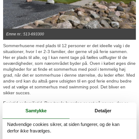
Emne nr.: 513-693300
Sommerhusene med plads til 12 personer er det ideelle valg i de
situationer, hvor I er 2-3 familier, der gerne vil på ferie sammen.
Her er plads til alle, og I kan nemt tage på fælles udflugter til de
seværdigheder, som nærområdet byder på. Oven i købet øges dine
muligheder for at finde et sommerhus med pool i temmelig høj
grad, når det er sommerhuse i denne størrelse, du leder efter. Med
andre ord kan du altså gøre udsigten til en god ferie endnu bedre
ved at vælge et sommerhus med swimming pool. Det bliver en
sikker succes.
Ferietid er familietid. Den travle hverdag er sat på pause, der er
ingen, der har travlt, og I har masser af tid til at være sammen.
Samtykke
Detaljer
Uden for jeres hyggeligt indrettede sommerhus venter der jer
præcis de oplevelser og aktiviteter, I kunne tænke jer.
Nødvendige cookies sikrer, at siden fungerer, og de kan
derfor ikke fravælges.
Den mængde sommerhuse, du kan vælge mellem, har meget stor
betydning. Jo flere der er, jo nemmere bliver det nemlig for dig at