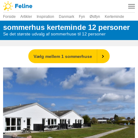
Forside
Artikler
Inspiration
Danmark
Fyn
Østfyn
Kerteminde
sommerhus kerteminde 12 personer
Se det største udvalg af sommerhuse til 12 personer
Vælg mellem 1 sommerhuse