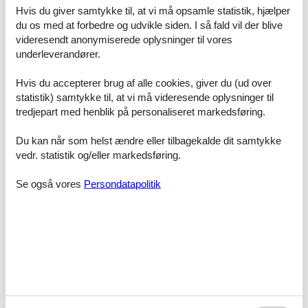
finde præcis det sommerhus, der matcher familiens ønsker. Hvad
Hvis du giver samtykke til, at vi må opsamle statistik, hjælper
det punkt angår, får du de bedste muligheder her på hjemmesiden,
du os med at forbedre og udvikle siden. I så fald vil der blive
fordi vi altid giver dig det største udvalg.
videresendt anonymiserede oplysninger til vores
underleverandører.
Når du har fundet det sommerhus, du helst vil have, giver det ingen
mening at udskyde beslutningen. Book dit sommerhus straks, så er
Hvis du accepterer brug af alle cookies, giver du (ud over
alt på plads til en uforglemmelig ferie.
statistik) samtykke til, at vi må videresende oplysninger til
Ferieoplevelserne venter - se hvad I
tredjepart med henblik på personaliseret markedsføring.
bl.a. kan opleve:
Du kan når som helst ændre eller tilbagekalde dit samtykke
Er man vild med Fyn, bliver man endnu mere vild med Kerteminde.
vedr. statistik og/eller markedsføring.
Ferieparadiset ligger smukt lige ud til Storebælt.
Når man holder ferie i Kerteminde, kan det anbefales at tage en tur
Se også vores
Persondatapolitik
til landsbyen Viby på Hindsholm. Det er nemlig en af de bedst
bevarende fynske landsbyer, og her kan man lade sig betage af de
fortryllende gamle bindingsværkshuse.
Det er en helt særlig skøn oplevelser at tage på tur omkring
Kerteminde og resten af Fyn på cykel.
Sankt Laurentii Kirke i Kerteminde har en facade af kampesten og
er værd at kigge nærmere på.