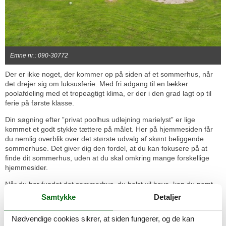
Emne nr.: 090-30772
Der er ikke noget, der kommer op på siden af et sommerhus, når
det drejer sig om luksusferie. Med fri adgang til en lækker
poolafdeling med et tropeagtigt klima, er der i den grad lagt op til
ferie på første klasse.
Din søgning efter ”privat poolhus udlejning marielyst” er lige
kommet et godt stykke tættere på målet. Her på hjemmesiden får
du nemlig overblik over det største udvalg af skønt beliggende
sommerhuse. Det giver dig den fordel, at du kan fokusere på at
finde dit sommerhus, uden at du skal omkring mange forskellige
hjemmesider.
Når du har fundet det sommerhus, du helst vil have, kan du nemt
og enkelt booke det direkte over nettet. Det tager kun et kort
Samtykke
Detaljer
øjeblik, og herefter er der kun tilbage at glæde sig, til ferien starter.
Nødvendige cookies sikrer, at siden fungerer, og de kan
Der er slet ingen tvivl om, at hele familien i den grad vil nyde at