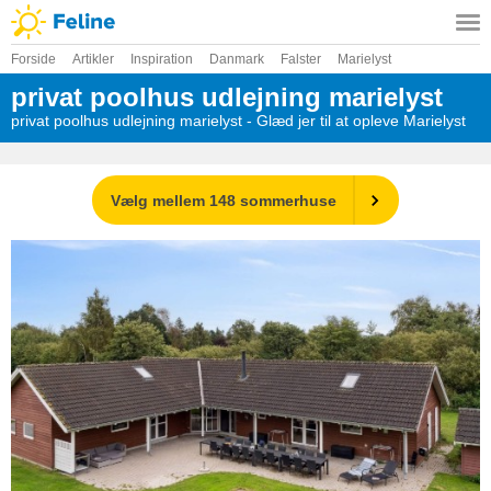
Forside
Artikler
Inspiration
Danmark
Falster
Marielyst
privat poolhus udlejning marielyst
privat poolhus udlejning marielyst - Glæd jer til at opleve Marielyst
Vælg mellem 148 sommerhuse