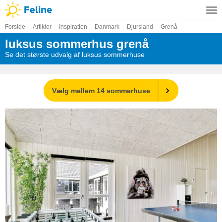
Forside
Artikler
Inspiration
Danmark
Djursland
Grenå
luksus sommerhus grenå
Se det største udvalg af luksus sommerhuse
Vælg mellem 14 sommerhuse