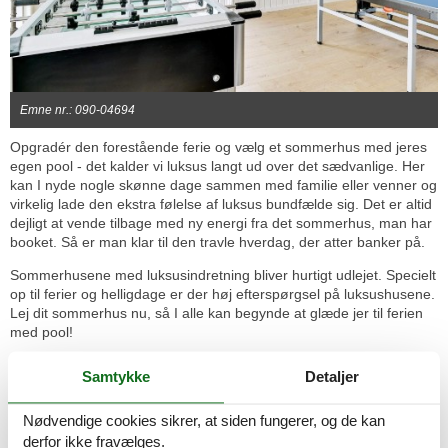
Emne nr.: 090-04694
Opgradér den forestående ferie og vælg et sommerhus med jeres
egen pool - det kalder vi luksus langt ud over det sædvanlige. Her
kan I nyde nogle skønne dage sammen med familie eller venner og
virkelig lade den ekstra følelse af luksus bundfælde sig. Det er altid
dejligt at vende tilbage med ny energi fra det sommerhus, man har
booket. Så er man klar til den travle hverdag, der atter banker på.
Sommerhusene med luksusindretning bliver hurtigt udlejet. Specielt
op til ferier og helligdage er der høj efterspørgsel på luksushusene.
Lej dit sommerhus nu, så I alle kan begynde at glæde jer til ferien
med pool!
Hvert år er der stor efterspørgsel efter de forskellige sommerhuse,
Samtykke
Detaljer
og det er der gode grunde til. Der er tale om en attraktiv form for
ferie, hvor I nyder al den tid, I har til hinanden i jeres sommerhus.
Nødvendige cookies sikrer, at siden fungerer, og de kan
At der også er nem adgang til spændende oplevelser og aktiviteter
er kun et ekstra plus.
derfor ikke fravælges.