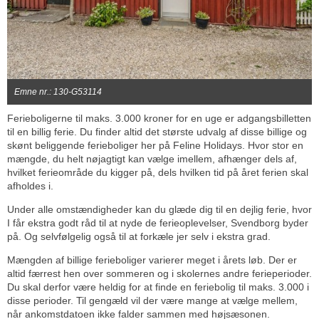
Emne nr.: 130-G53114
Ferieboligerne til maks. 3.000 kroner for en uge er adgangsbilletten
til en billig ferie. Du finder altid det største udvalg af disse billige og
skønt beliggende ferieboliger her på Feline Holidays. Hvor stor en
mængde, du helt nøjagtigt kan vælge imellem, afhænger dels af,
hvilket ferieområde du kigger på, dels hvilken tid på året ferien skal
afholdes i.
Under alle omstændigheder kan du glæde dig til en dejlig ferie, hvor
I får ekstra godt råd til at nyde de ferieoplevelser, Svendborg byder
på. Og selvfølgelig også til at forkæle jer selv i ekstra grad.
Mængden af billige ferieboliger varierer meget i årets løb. Der er
altid færrest hen over sommeren og i skolernes andre ferieperioder.
Du skal derfor være heldig for at finde en feriebolig til maks. 3.000 i
disse perioder. Til gengæld vil der være mange at vælge mellem,
når ankomstdatoen ikke falder sammen med højsæsonen.