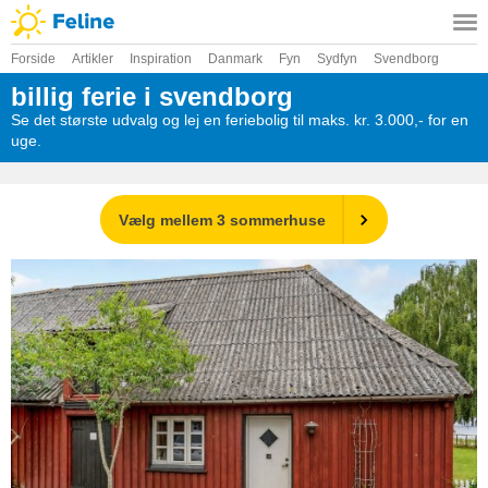
Forside
Artikler
Inspiration
Danmark
Fyn
Sydfyn
Svendborg
billig ferie i svendborg
Se det største udvalg og lej en feriebolig til maks. kr. 3.000,- for en
uge.
Vælg mellem 3 sommerhuse