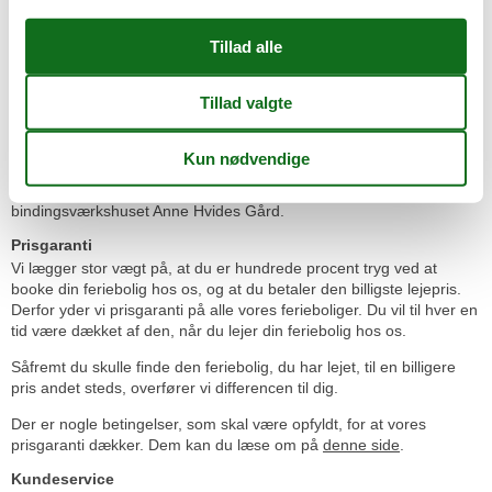
bindingsværkvandmølle.
Kajanlægget ved sundfærgen Helge ligger ved siden af
Christiansminde strand. Herfra kan I tage på små udflugter på
øhavet.
Området Christiansminde frister med en smuk park og skov til en
udflugt i naturen.
Hvis I er interesseret i Svendborgs historie, bør I se udstillingen i
bindingsværkshuset Anne Hvides Gård.
Prisgaranti
Vi lægger stor vægt på, at du er hundrede procent tryg ved at
booke din feriebolig hos os, og at du betaler den billigste lejepris.
Derfor yder vi prisgaranti på alle vores ferieboliger. Du vil til hver en
tid være dækket af den, når du lejer din feriebolig hos os.
Såfremt du skulle finde den feriebolig, du har lejet, til en billigere
pris andet steds, overfører vi differencen til dig.
Der er nogle betingelser, som skal være opfyldt, for at vores
prisgaranti dækker. Dem kan du læse om på
denne side
.
Kundeservice