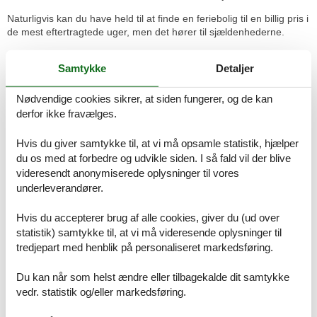
Naturligvis kan du have held til at finde en feriebolig til en billig pris i
de mest eftertragtede uger, men det hører til sjældenhederne.
For det andet har det ferieområde, du bestemmer dig for,
Samtykke
Detaljer
betydning for, hvor mange billige ferieboliger der vil være til
rådighed. I områder, hvor den gennemsnitlige pris er høj (f.eks.
områder hvor der er en høj andel af luksushuse), vil der være færre
Nødvendige cookies sikrer, at siden fungerer, og de kan
ferieboliger, der kan bookes for maks. 3.000 kroner for en uge.
derfor ikke fravælges.
Hvis du skulle havne i sådan en situation, hvor du egentlig gerne
Hvis du giver samtykke til, at vi må opsamle statistik, hjælper
ville have mulighed for at vælge mellem flere billige ferieboliger,
du os med at forbedre og udvikle siden. I så fald vil der blive
råder vi til, at du udvider din søgning til et bredere geografisk
videresendt anonymiserede oplysninger til vores
område.
underleverandører.
Ferietid er lig med tid til hinanden. Det er præcis hvad I får, når I
booker en feriebolig. Her er der en helt anden ro og plads til
Hvis du accepterer brug af alle cookies, giver du (ud over
afslapning uden praktiske gøremål, der forstyrrer hyggen. Det er
statistik) samtykke til, at vi må videresende oplysninger til
helt op til jer, hvordan I bruger tiden i den feriebolig, I bestemmer
tredjepart med henblik på personaliseret markedsføring.
jer for at leje. Der er helt sikkert masser af oplevelser, der venter på
jer!
Du kan når som helst ændre eller tilbagekalde dit samtykke
Man siger, at godt begyndt er halvt fuldendt. Det passer meget godt
vedr. statistik og/eller markedsføring.
i forhold til, at din søgning efter billig ferie i svendborg har ført dig til
Feline Holidays. Her kan du nemlig altid finde det største udvalg af