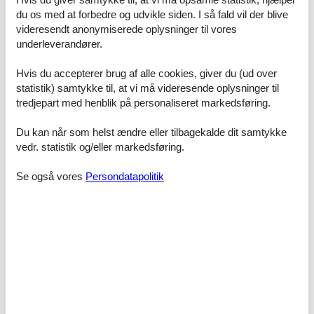
Tysk nedenfor, eller se den maskinoversatte tekst på
Dansk
.
du os med at forbedre og udvikle siden. I så fald vil der blive
videresendt anonymiserede oplysninger til vores
Holzhaus Lugerhof, Ferienwohnung Holzbock
underleverandører.
Romantischer Urlaub im Holzblockhaus mit vielen besonderen
Hvis du accepterer brug af alle cookies, giver du (ud over
Höhepunkten. Rustikale Altholzbetten und Whirlbadewanne laden
statistik) samtykke til, at vi må videresende oplysninger til
zum Relaxen ein. Herrliche Aussicht von Balkon und Terrasse. Zu
allen Anlässen wie Geburtstage, Hochzeiten und andere
tredjepart med henblik på personaliseret markedsføring.
Feierlichkeiten kann unser Holzhaus bis zu 10 Personen
beherbergen. Oldtimer-Ausfahrten mit Fahrer können bei uns
Du kan når som helst ændre eller tilbagekalde dit samtykke
gebucht werden. Ab Herbst 2020 können Sie sich in einem Außen
vedr. statistik og/eller markedsføring.
Hot Tub für 70,00 EUR/Tag verwöhnen lassen.
Se også vores
Persondatapolitik
Konditionen
Die Einliegerferienwohnung Holzbock für 2 Personen, verfügt über
eine hochwertige Ausstattung verknüpft mit bodenständigem und
modernem. Großzügige komplett eingerichtete Wohnküche, 1
Schlafraum, Bad mit Whirlpoolbadewanne, Dusche und einer
großzügigen Terrasse. Die Wohnung hat ca. 50 m². Sat-TV in
jedem Zimmer, sowie W-Lan im ganzen Haus. Auch in diesem
Apartment ist an der Zimmerdecke über dem Bett ein
Sternenhimmel angebracht. Gehen Sie auf eine Reise – suchen Sie