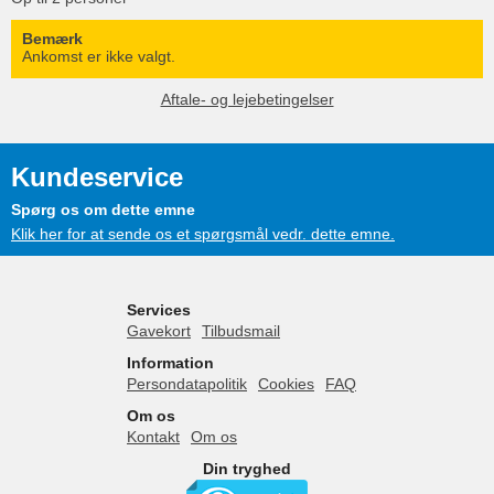
Bemærk
Ankomst er ikke valgt.
Aftale- og lejebetingelser
Kundeservice
Spørg os om dette emne
Klik her for at sende os et spørgsmål vedr. dette emne.
Services
Gavekort
Tilbudsmail
Information
Persondatapolitik
Cookies
FAQ
Om os
Kontakt
Om os
Din tryghed