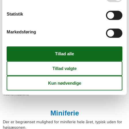
Parkeringsplads
Servicefaciliteter
Statistik
Badekar
Brødservice
Dyr ikke tilladt
Markedsføring
Ikke-rygere
Internet - WiFi
Kabel/Sat
Opvaskemaskine
Ovn
Radio
Sengetøj
Separat køkken
Spa
Terrasse
TV
Vaskemaskine
Miniferie
Der er begrænset mulighed for miniferie hele året, typisk uden for
højsæsonen.