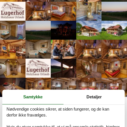
Samtykke
Detaljer
Beskrivelse
Nødvendige cookies sikrer, at siden fungerer, og de kan
derfor ikke fravælges.
Dansk
Tysk
Beskrivelsen foreligger desværre ikke på Dansk. Se teksten på
Hvis du giver samtykke til, at vi må opsamle statistik, hjælper