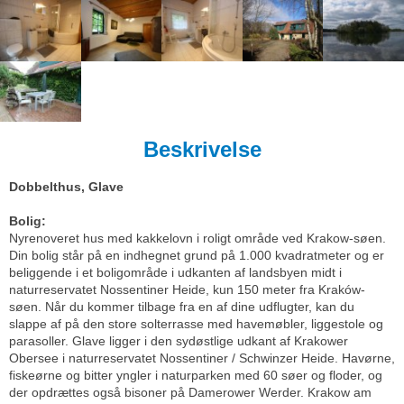
Beskrivelse
Dobbelthus, Glave
Bolig:
Nyrenoveret hus med kakkelovn i roligt område ved Krakow-søen.
Din bolig står på en indhegnet grund på 1.000 kvadratmeter og er
beliggende i et boligområde i udkanten af landsbyen midt i
naturreservatet Nossentiner Heide, kun 150 meter fra Kraków-
søen. Når du kommer tilbage fra en af dine udflugter, kan du
slappe af på den store solterrasse med havemøbler, liggestole og
parasoller. Glave ligger i den sydøstlige udkant af Krakower
Obersee i naturreservatet Nossentiner / Schwinzer Heide. Havørne,
fiskeørne og bitter yngler i naturparken med 60 søer og floder, og
der opdrættes også bisoner på Damerower Werder. Krakow am