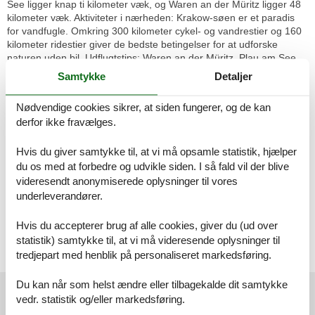
See ligger knap ti kilometer væk, og Waren an der Müritz ligger 48
kilometer væk. Aktiviteter i nærheden: Krakow-søen er et paradis
for vandfugle. Omkring 300 kilometer cykel- og vandrestier og 160
kilometer ridestier giver de bedste betingelser for at udforske
naturen uden bil. Udflugtstips: Waren an der Müritz, Plau am See
eller hansestaden Rostock Mobility: Ikke egnet til personer med
Samtykke
Detaljer
nedsat mobilitet
Nødvendige cookies sikrer, at siden fungerer, og de kan
Layout:
derfor ikke fravælges.
Stueetage: (åbent køkken(spisebord, elkedel, brødrister,
kaffemaskine, ovn, mikrobølgeovn, køleskab), stue /
spisestue(Fjernsyn(parabol)), badeværelse(badekar, bruser, toilet))
Hvis du giver samtykke til, at vi må opsamle statistik, hjælper
På 1. etage: (soveværelse(dobbeltseng(200 x 180 cm)),
du os med at forbedre og udvikle siden. I så fald vil der blive
soveværelse(enkeltseng(90 x 200 cm), køjeseng(120 x 200 cm)))
videresendt anonymiserede oplysninger til vores
carport, kakkelovn(kakkel), sofahjørne, grill, varme, terrasse,
underleverandører.
havemøbler, parkering, Håndklæder/sengelinned (ekstra gebyr)
Hvis du accepterer brug af alle cookies, giver du (ud over
Bemærk:
statistik) samtykke til, at vi må videresende oplysninger til
Det er strengt forbudt at afholde studenterfest, polterabend eller
tredjepart med henblik på personaliseret markedsføring.
fest med stort alkohol indtag i denne feriebolig
Eksterne anmeldelser
Du kan når som helst ændre eller tilbagekalde dit samtykke
vedr. statistik og/eller markedsføring.
Vores gæsteanmeldelser
Eksterne anmeldelser