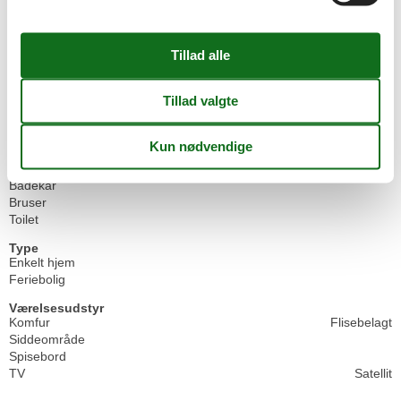
Mikroovn
Ovn
Toaster
Rundt om huset
Carport
Havemøbler
Parkering
Terrasse
Sanitet / Vask
Badekar
Bruser
Toilet
Type
Enkelt hjem
Feriebolig
Værelsesudstyr
Komfur
Flisebelagt
Siddeområde
Spisebord
TV
Satellit