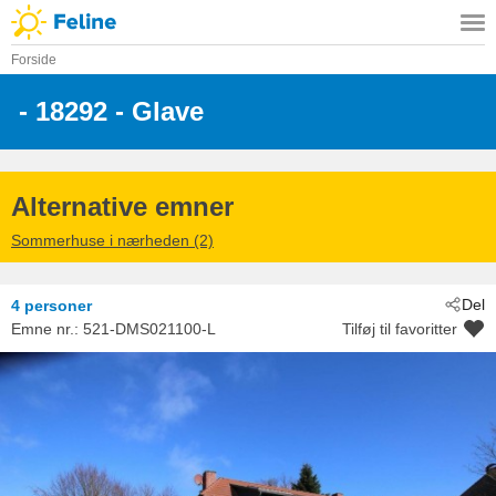
Forside
 - 18292
 - Glave
Alternative emner
Sommerhuse i nærheden (2)
Del
4 personer
Emne nr.:
521-DMS021100-L
Tilføj til favoritter