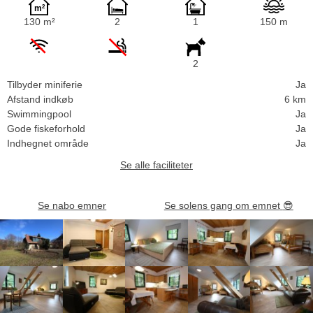
130 m²
2
1
150 m
2
Tilbyder miniferie
Ja
Afstand indkøb
6 km
Swimmingpool
Ja
Gode fiskeforhold
Ja
Indhegnet område
Ja
Se alle faciliteter
Se nabo emner
Se solens gang om emnet
😎