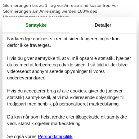
Stornierungen bis zu 1 Tag vor Anreise sind kostenfrei. Für
Stornierungen am Anreisetag werden 100% des
Übernachtungspreises berechnet.
Samtykke
Detaljer
Die Anzahlung beträgt 100% des Übernachtungspreises.
Nødvendige cookies sikrer, at siden fungerer, og de kan
Die Anreise ist zwischen 15:00 Uhr und 23:00 Uhr möglich.
derfor ikke fravælges.
Die Abreise ist zwischen 08:00 Uhr und 10:00 Uhr möglich.
Die Schlüsselübergabe erfolgt über einen Schlüsselsafe. Den Code
Hvis du giver samtykke til, at vi må opsamle statistik, hjælper
dazu erhalten Sie rechtzeitig vor Anreise.
Tourismusabgabe: Keine
du os med at forbedre og udvikle siden. I så fald vil der blive
Endreinigungsgebühr: 65,00 €
videresendt anonymiserede oplysninger til vores
underleverandører.
Das ca. 61 m² große Apartment mit zwei Schlafzimmern bietet eine
großzügige und komfortable Unterkunft für bis zu fünf Personen
Hvis du accepterer brug af alle cookies, giver du (ud over
und eignet sich ideal für Familien, Gruppen oder längere
statistik) samtykke til, at vi må videresende oplysninger til
Aufenthalte. Es verfügt über zwei separate Schlafräume mit
tredjepart med henblik på personaliseret markedsføring.
insgesamt mehreren Einzelbetten sowie zusätzliche
Schlafmöglichkeiten durch Schlafsofas. Der helle Wohn- und
Du kan når som helst ændre eller tilbagekalde dit samtykke
Essbereich ist funktional eingerichtet und bietet ausreichend Platz
vedr. statistik og/eller markedsføring.
zum Entspannen und gemeinsamen Verweilen. Die voll
ausgestattete Küche umfasst unter anderem Herd, Backofen,
Kühlschrank, Geschirrspüler, Mikrowelle, Kaffeemaschine,
Se også vores
Persondatapolitik