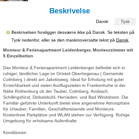
Beskrivelse
Dansk
Tysk
Beskrivelsen foreligger desværre ikke på Dansk. Se teksten på
Tysk nedenfor, eller se den maskinoversatte tekst på
Dansk
.
Monteur & Ferienapartment Leidenberger, Monteurzimmer mit
5 Einzelbetten
Das Monteur & Ferienapartment Leidenberger befindet sich in
ruhiger, ländlicher Lage im Ortsteil Oberhegenau ( Gemeinde
Colmberg ) direkt am Jakobsweg. Ideal für Erholung mit guter
Erreichbarkeit und vielen Ausflugszielen in Frankenhohe in der
Nähe Rothenburg ob der Tauber, Colmberg, Ansbach,
Schillingsfürst, Dinkelsbühl, Herrieden, und Bad Windsheim. Die
Familiär geführte Unterkunft bietet eine angenehme Atmosphäre
für Urlauber, Familien, Geschäftsreisende und Monteure.
Kostenfreie Parkplätze und WLAN stehen zur Verfügung. Ruhige
Umgebung für erholsame Aufenthalte.
Konditionen