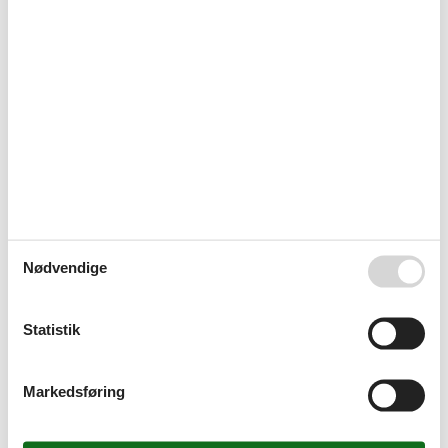
Børnefaciliteter
Familievenlig
Indendørs legehus
Legeplads
Indkvartering Faciliteter
BBQ
Ikke-ryger hus
Internet i det offentlige område
Tilgængelighed
Vandrer venlig
Omgivende faciliteter
Cykelrum
Parkeringsplads
Nødvendige
Servicefaciliteter
Bad/toilet
Dyr ikke tilladt
Statistik
Handicapvenlig
Højstol
Ikke-rygere
Markedsføring
Internet - WiFi
Kaffemaskine
Kørestolsvenligt