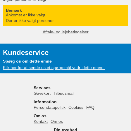
Bemærk
Ankomst er ikke valgt.
Der er ikke valgt personer.
Aftale- og lejebetingelser
Kundeservice
Spørg os om dette emne
Klik her for at sende os et spørgsmål vedr. dette emne.
Services
Gavekort
Tilbudsmail
Information
Persondatapolitik
Cookies
FAQ
Om os
Kontakt
Om os
Din tryghed