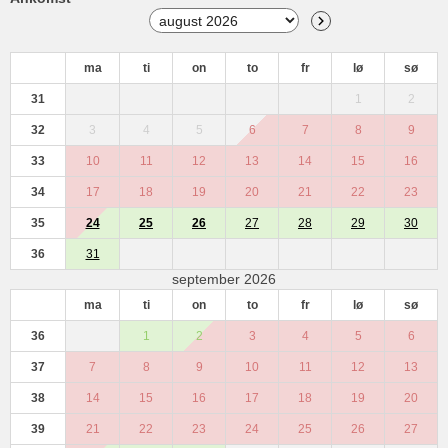
ma
ti
on
to
fr
lø
sø
31
1
2
32
3
4
5
6
7
8
9
33
10
11
12
13
14
15
16
34
17
18
19
20
21
22
23
35
24
25
26
27
28
29
30
36
31
september 2026
ma
ti
on
to
fr
lø
sø
36
1
2
3
4
5
6
37
7
8
9
10
11
12
13
38
14
15
16
17
18
19
20
39
21
22
23
24
25
26
27