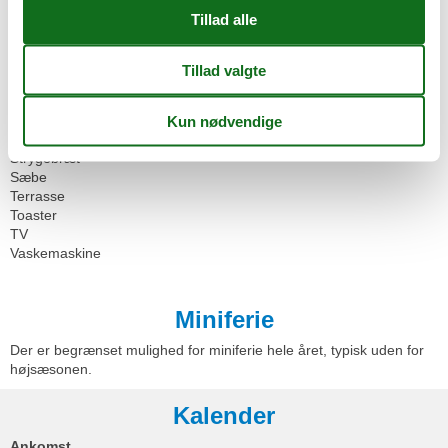
Mikroovn
Mulighed for fryser
Opvarmet
Opvaskemaskine
Ovn
Røgalarm
Separat køkken
Skrivebord
Strygebræt
Sæbe
Terrasse
Toaster
TV
Vaskemaskine
Miniferie
Der er begrænset mulighed for miniferie hele året, typisk uden for
højsæsonen.
Kalender
Ankomst