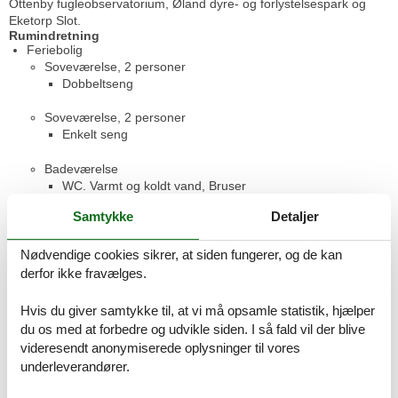
Ottenby fugleobservatorium, Øland dyre- og forlystelsespark og
Eketorp Slot.
Rumindretning
Feriebolig
Soveværelse, 2 personer
Dobbeltseng
Soveværelse, 2 personer
Enkelt seng
Badeværelse
WC. Varmt og koldt vand, Bruser
Samtykke
Detaljer
Toilet
WC. Varmt og koldt vand
Nødvendige cookies sikrer, at siden fungerer, og de kan
Terrasse
derfor ikke fravælges.
Åben og overdækket terrasse
Hvis du giver samtykke til, at vi må opsamle statistik, hjælper
Anneks
du os med at forbedre og udvikle siden. I så fald vil der blive
Soveværelse, 1 person
videresendt anonymiserede oplysninger til vores
Enkelt seng
underleverandører.
Anneks