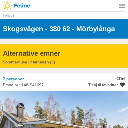
Forside
Skogsvägen
 - 380 62
 - Mörbylånga
 - Sandbergen/Mörbylång
Alternative emner
Sommerhuse i nærheden (5)
Del
7 personer
Emne nr.:
148-S41697
Tilføj til favoritter