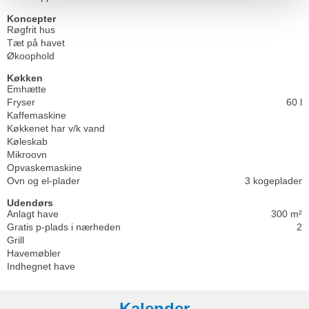
Koncepter
Røgfrit hus
Tæt på havet
Økoophold
Køkken
Emhætte
Fryser
60 l
Kaffemaskine
Køkkenet har v/k vand
Køleskab
Mikroovn
Opvaskemaskine
Ovn og el-plader
3 kogeplader
Udendørs
Anlagt have
300 m²
Gratis p-plads i nærheden
2
Grill
Havemøbler
Indhegnet have
Kalender