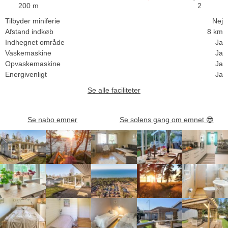
200 m
2
Tilbyder miniferie
Nej
Afstand indkøb
8 km
Indhegnet område
Ja
Vaskemaskine
Ja
Opvaskemaskine
Ja
Energivenligt
Ja
Se alle faciliteter
Se nabo emner
Se solens gang om emnet
😎