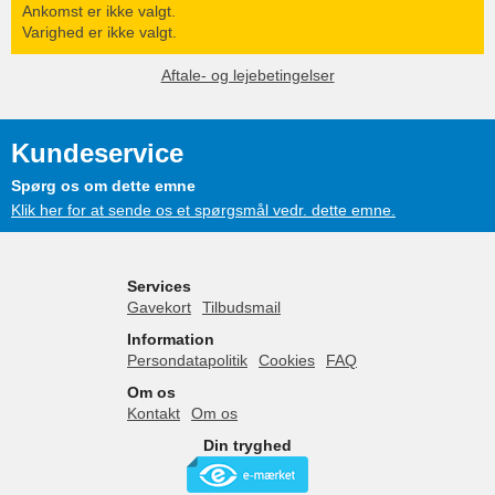
Ankomst er ikke valgt.
Varighed er ikke valgt.
Aftale- og lejebetingelser
Kundeservice
Spørg os om dette emne
Klik her for at sende os et spørgsmål vedr. dette emne.
Services
Gavekort
Tilbudsmail
Information
Persondatapolitik
Cookies
FAQ
Om os
Kontakt
Om os
Din tryghed