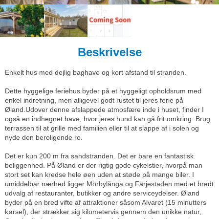
Beskrivelse
Enkelt hus med dejlig baghave og kort afstand til stranden.
Dette hyggelige feriehus byder på et hyggeligt opholdsrum med
enkel indretning, men alligevel godt rustet til jeres ferie på
Øland.Udover denne afslappede atmosfære inde i huset, finder I
også en indhegnet have, hvor jeres hund kan gå frit omkring. Brug
terrassen til at grille med familien eller til at slappe af i solen og
nyde den beroligende ro.
Det er kun 200 m fra sandstranden. Det er bare en fantastisk
beliggenhed. På Øland er der rigtig gode cykelstier, hvorpå man
stort set kan kredse hele øen uden at støde på mange biler. I
umiddelbar nærhed ligger Mörbylånga og Färjestaden med et bredt
udvalg af restauranter, butikker og andre serviceydelser. Øland
byder på en bred vifte af attraktioner såsom Alvaret (15 minutters
kørsel), der strækker sig kilometervis gennem den unikke natur,