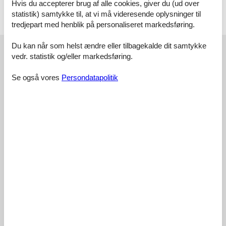
Hvis du accepterer brug af alle cookies, giver du (ud over
Soveværelse, 2 personer
statistik) samtykke til, at vi må videresende oplysninger til
Dobbeltseng
tredjepart med henblik på personaliseret markedsføring.
Eksterne anmeldelser
Du kan når som helst ændre eller tilbagekalde dit samtykke
vedr. statistik og/eller markedsføring.
Vores gæsteanmeldelser
Eksterne anmeldelser
Se også vores
Persondatapolitik
4,7
3 eksterne anmeldelser
5,0
juli 2025
Tjek ind:
5
Rengøring:
5
Komfort:
5
Faciliteter:
5
Beliggenhed:
4
Værdi for pengene:
4
Generel:
Toppenställe!
4,0
juli 2025
Tjek ind:
4
Rengøring:
5
Komfort:
4