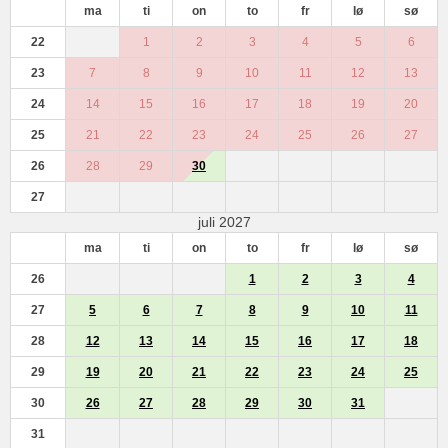
ma
ti
on
to
fr
lø
sø
22
1
2
3
4
5
6
23
7
8
9
10
11
12
13
24
14
15
16
17
18
19
20
25
21
22
23
24
25
26
27
26
28
29
30
27
juli 2027
ma
ti
on
to
fr
lø
sø
26
1
2
3
4
27
5
6
7
8
9
10
11
28
12
13
14
15
16
17
18
29
19
20
21
22
23
24
25
30
26
27
28
29
30
31
31