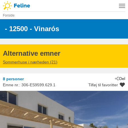
Forside
 - 12500
 - Vinarós
Alternative emner
Sommerhuse i nærheden (21)
Del
8 personer
Emne nr.:
306-ES9599.629.1
Tilføj til favoritter