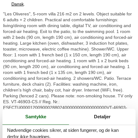
Dansk
.
"Les Oliveres", 5-room villa 216 m2 on 2 levels. Object suitable for
6 adults + 2 children. Practical and comfortable furnishings:
living/dining room with dining table, digital TV, air conditioning and
forced-air heating. Exit to the patio, to the swimming pool. 1 room
with 2 beds (90 cm, length 190 cm), air conditioning and forced-air
heating. Large kitchen (oven, dishwasher, 3 induction hot plates,
toaster, microwave, electric coffee machine). Shower/WC. Upper
floor: 1 room with 1 french bed (1 x 150 cm, length 190 cm), air
conditioning and forced-air heating. 1 room with 1 x 2 bunk beds
(90 cm, length 200 cm), air conditioning and forced-air heating. 1
room with 1 french bed (1 x 135 cm, length 190 cm), air
conditioning and forced-air heating. 2 showers/WC. Patio. Terrace
furniture, deck chairs (2). Facilities: washing machine, iron,
children's high chair, baby cot, hair dryer. Internet (WiFi, free).
Parking (fenced 2 cars). Please note: non-smoking house. TV only
ES. VT-46903-CS // Reg. Nr.:
ESFCTU00001200900028802400000000000000000VT-46903-
CS4
Samtykke
Detaljer
Costa Norte: Modern, cosy villa "Les Oliveres", 2 storeys, built in
Nødvendige cookies sikrer, at siden fungerer, og de kan
2025. Outside the resort, 1.2 km from the centre of Vinaroz, in a
derfor ikke fravælges.
quiet position residential area (villas), 100 m from the sea, 100 m