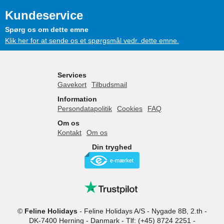
Kundeservice
Spørg os om dette emne
Klik her for at sende os et spørgsmål vedr. dette emne.
Services
Gavekort
Tilbudsmail
Information
Persondatapolitik
Cookies
FAQ
Om os
Kontakt
Om os
Din tryghed
©
Feline Holidays
-
Feline Holidays A/S
-
Nygade 8B, 2.th -
DK-7400
Herning
-
Danmark -
Tlf:
(+45) 8724 2251
-