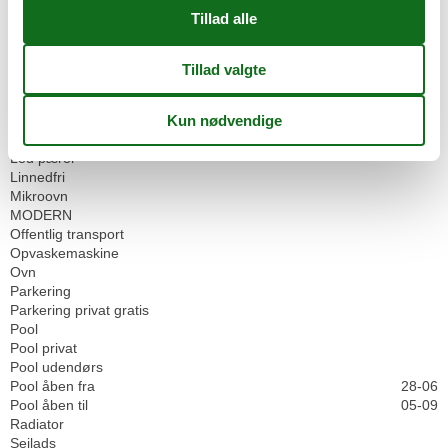
Ikke rygere
Ingen kæledyr tilladt
Internet
Intet engangsservice
Komfort
Komfur
Køkken
Køleskab
Led pærer
Linnedfri
Mikroovn
MODERN
Offentlig transport
Opvaskemaskine
Ovn
Parkering
Parkering privat gratis
Pool
Pool privat
Pool udendørs
Pool åben fra
28-06
Pool åben til
05-09
Radiator
Sejlads