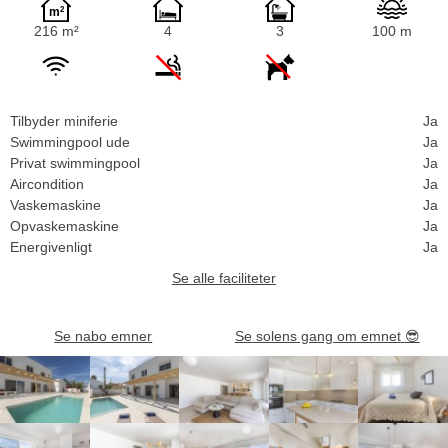
216 m²
4
3
100 m
Tilbyder miniferie
Ja
Swimmingpool ude
Ja
Privat swimmingpool
Ja
Aircondition
Ja
Vaskemaskine
Ja
Opvaskemaskine
Ja
Energivenligt
Ja
Se alle faciliteter
Se nabo emner
Se solens gang om emnet
😎