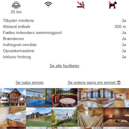
25 km
Tilbyder miniferie
Ja
Afstand indkøb
300 m
Fælles indendørs swimmingpool
Ja
Brændeovn
Ja
Indhegnet område
Ja
Opvaskemaskine
Ja
Inklusiv forbrug
Ja
Se alle faciliteter
Se nabo emner
Se solens gang om emnet
😎