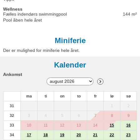
Wellness
Fælles indendørs swimmingpool
144 m²
Pool åben hele året
Miniferie
Der er mulighed for miniferie hele året.
Kalender
Ankomst
ma
ti
on
to
fr
lø
sø
31
1
2
32
3
4
5
6
7
8
9
33
10
11
12
13
14
15
16
34
17
18
19
20
21
22
23