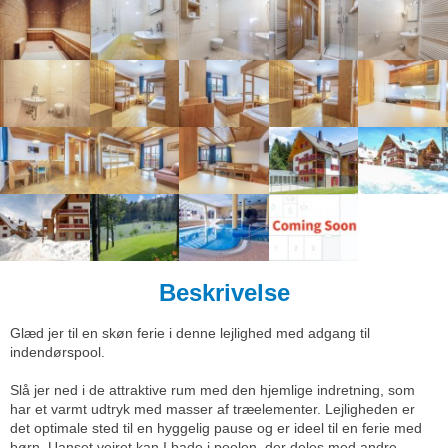
Beskrivelse
Glæd jer til en skøn ferie i denne lejlighed med adgang til
indendørspool.
Slå jer ned i de attraktive rum med den hjemlige indretning, som
har et varmt udtryk med masser af træelementer. Lejligheden er
det optimale sted til en hyggelig pause og er ideel til en ferie med
børn. Uanset vejret kan I bade i poolen, der deles med andre