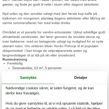
gæster, og finde jer godt til rette i stuen efter dagens aktiviteter.
Nyd solen og den smukke udsigt med den første kop kaffe på
balkonen om morgenen, planlæg dagens aktiviteter eller tilbring de
varme sommeraftener her med kolde drinks.
Området er et paradis for vandre-entusiaster. Udnyt adskillige godt
afmærkede vandrestier, der fører gennem de smukke skove og
over bakkerne, med en betagende udsigt og mulighed for at nyde
uberørt natur. Om vinteren bliver Hocko Pohorje til et populært
skisportssted. I kan bruge de velpræparerede pister og
langrendsløjper til at stå på ski eller snowboard.
Rumindretning
Feriebolig
Soveværelse, 13 m², 5 personer
Dobbeltseng
Køjeseng
Samtykke
Detaljer
Enkelt madras
Nødvendige cookies sikrer, at siden fungerer, og de kan
Soveværelse, 14 m², 3 personer
derfor ikke fravælges.
Køjeseng
Enkelt madras
Hvis du giver samtykke til, at vi må opsamle statistik, hjælper
du os med at forbedre og udvikle siden. I så fald vil der blive