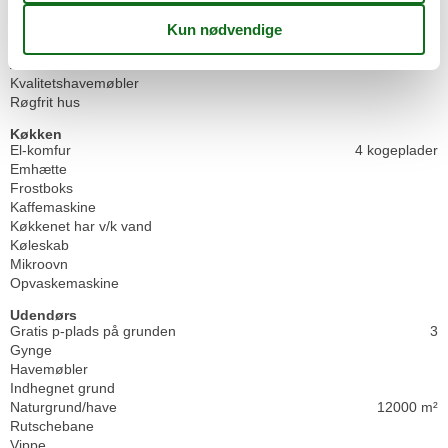
Værdiboks
Koncepter
Alt inklusiv
Kvalitetshavemøbler
Røgfrit hus
Køkken
El-komfur
4 kogeplader
Emhætte
Frostboks
Kaffemaskine
Køkkenet har v/k vand
Køleskab
Mikroovn
Opvaskemaskine
Udendørs
Gratis p-plads på grunden
3
Gynge
Havemøbler
Indhegnet grund
Naturgrund/have
12000 m²
Rutschebane
Vippe