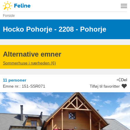
Forside
Hocko Pohorje
 - 2208
 - Pohorje
 - Hocko Pohorje
Alternative emner
Sommerhuse i nærheden (6)
Del
11 personer
Emne nr.:
151-SSR071
Tilføj til favoritter