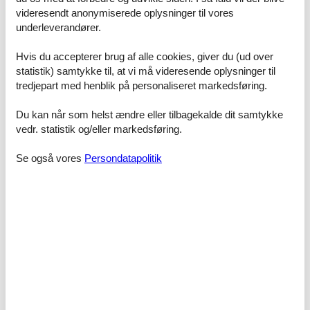
Badeværelse, 5 m²
videresendt anonymiserede oplysninger til vores
WC. Varmt og koldt vand, Badekar
underleverandører.
Badeværelse, 5 m²
WC. Varmt og koldt vand, Bruser
Hvis du accepterer brug af alle cookies, giver du (ud over
statistik) samtykke til, at vi må videresende oplysninger til
Entre, 10 m²
tredjepart med henblik på personaliseret markedsføring.
Toilet, 2 m²
WC. Varmt og koldt vand
Du kan når som helst ændre eller tilbagekalde dit samtykke
vedr. statistik og/eller markedsføring.
Køkken-alrum, 23 m², 3 personer
Køjeseng
Se også vores
Persondatapolitik
Sofa, madras eller lignende
Enkelt madras
Terrasse, 10 m²
Altan
Faciliteter
Aktiviteter
Fodboldmål
Volleyballnet