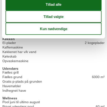
Nærmeste restaurant
200 m
Svømmehal
5 m
Udendørs Pool
5 m
Koncepter
Kvalitetshavemøbler
Røgfrit hus
Tæt på havet
Køkken
El-plader
2 kogeplader
Kaffemaskine
Køkkenet har v/k vand
Køleskab
Opvaskemaskine
Udendørs
Fælles grill
Fælles grund
6000 m²
Gratis p-plads på grunden
Havemøbler
Indhegnet have
Wellness
Pool juni til ultimo august
Privat udendørs pool
60 m²