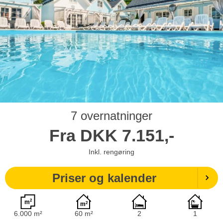
7 overnatninger
Fra
DKK
7.151,-
Inkl. rengøring
Priser og kalender
6.000 m²
60 m²
2
1