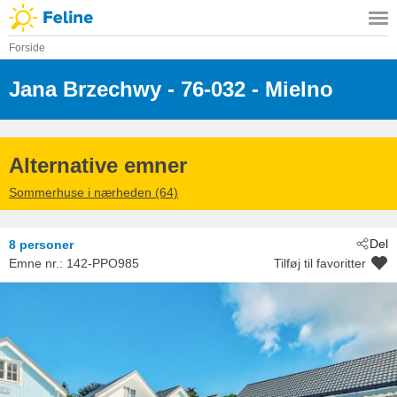
Forside
Jana Brzechwy
 - 76-032
 - Mielno
Alternative emner
Sommerhuse i nærheden (64)
Del
8 personer
Emne nr.:
142-PPO985
Tilføj til favoritter