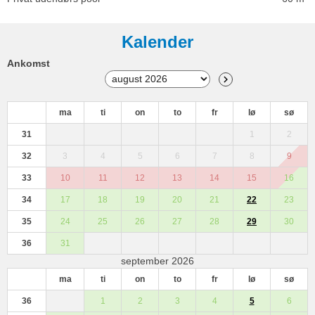
Kalender
Ankomst
ma
ti
on
to
fr
lø
sø
31
1
2
32
3
4
5
6
7
8
9
33
10
11
12
13
14
15
16
34
17
18
19
20
21
22
23
35
24
25
26
27
28
29
30
36
31
september 2026
ma
ti
on
to
fr
lø
sø
36
1
2
3
4
5
6