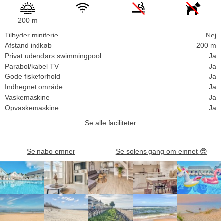
200 m
Tilbyder miniferie
Nej
Afstand indkøb
200 m
Privat udendørs swimmingpool
Ja
Parabol/kabel TV
Ja
Gode fiskeforhold
Ja
Indhegnet område
Ja
Vaskemaskine
Ja
Opvaskemaskine
Ja
Se alle faciliteter
Se nabo emner
Se solens gang om emnet
😎