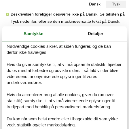
Dansk
Tysk
Beskrivelsen foreligger desværre ikke på Dansk. Se teksten på
Tysk nedenfor, eller se den maskinoversatte tekst på
Dansk
.
Ferienwohnungen mit Parkplatz Tucepi, Makarska - 14457, 1-
Samtykke
Detaljer
Zimmer-Ferienwohnung mit Terrasse und Meerblick Tucepi,
Makarska A-14457-b
Nødvendige cookies sikrer, at siden fungerer, og de kan
derfor ikke fravælges.
Die Unterkunft 14457 in Tucepi auf der Makarska Riviera in
Mitteldalmatien bietet Platz für bis zu 12 Personen und besteht aus
zwei Apartments sowie einem Studio. Gäste schätzen die
Hvis du giver samtykke til, at vi må opsamle statistik, hjælper
Unterkunft mit einer Bewertung von 5 von 5 Sternen. Sie profitieren
du os med at forbedre og udvikle siden. I så fald vil der blive
von kostenlosem privaten Parkplatz, Bettwäsche, Handtüchern,
videresendt anonymiserede oplysninger til vores
Toilettenartikeln, einem Kleiderbügeleisen, Bügelbrett, Haartrockner
underleverandører.
und einem Kinderbett. Die Unterkunft ist bequem mit dem Auto
erreichbar und eignet sich ideal für Familien oder Gruppen. Die
Hvis du accepterer brug af alle cookies, giver du (ud over
Gastgeber sprechen Deutsch, Englisch und Kroatisch, sodass eine
statistik) samtykke til, at vi må videresende oplysninger til
reibungslose Kommunikation gewährleistet ist. Die Lage überzeugt
tredjepart med henblik på personaliseret markedsføring.
durch die Nähe zum Meer und zum Strand, ohne Treppen
überwinden zu müssen. Einkaufsmöglichkeiten und Restaurants im
Ortszentrum sind ebenfalls gut erreichbar. Entfernungen: Meer 300
Du kan når som helst ændre eller tilbagekalde dit samtykke
m, Kiesstrand 300 m, Ortszentrum 950 m.
vedr. statistik og/eller markedsføring.