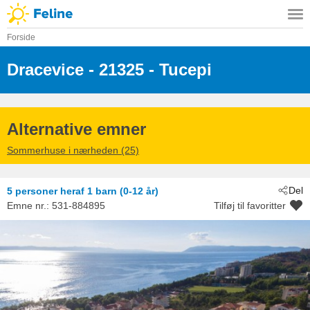
Forside
Dracevice
 - 21325
 - Tucepi
Alternative emner
Sommerhuse i nærheden (25)
Del
5 personer
heraf 1 barn (0-12 år)
Emne nr.:
531-884895
Tilføj til favoritter