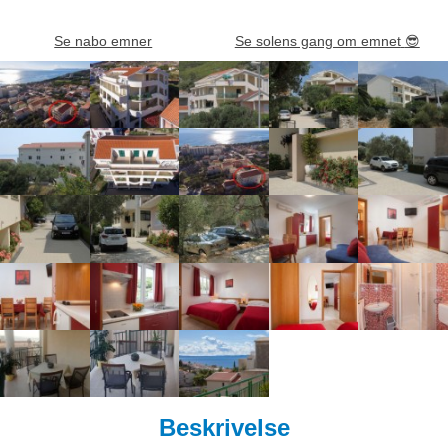
Se nabo emner
Se solens gang om emnet
😎
Beskrivelse