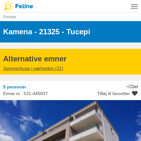
Forside
Kamena
 - 21325
 - Tucepi
Alternative emner
Sommerhuse i nærheden (21)
Del
5 personer
Emne nr.:
531-445837
Tilføj til favoritter