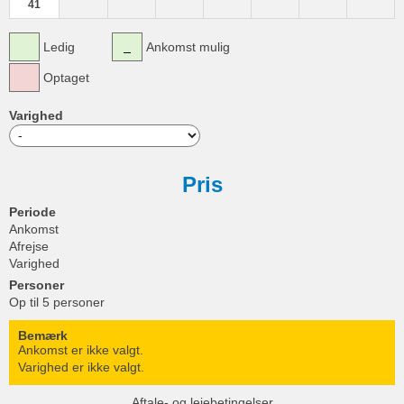
41
Ledig
Ankomst mulig
Optaget
Varighed
Pris
Periode
Ankomst
Afrejse
Varighed
Personer
Op til 5 personer
Bemærk
Ankomst er ikke valgt.
Varighed er ikke valgt.
Aftale- og lejebetingelser