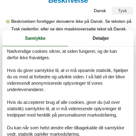
Beskrivelse
Dansk
Tysk
Beskrivelsen foreligger desværre ikke på Dansk. Se teksten på
Tysk nedenfor, eller se den maskinoversatte tekst på
Dansk
.
Samtykke
Detaljer
Ferienwohnungen am Meer Tucepi, Makarska - 19548, 2-
Zimmer-Ferienwohnung mit Terrasse und Meerblick Tucepi,
Makarska A-19548-c
Nødvendige cookies sikrer, at siden fungerer, og de kan
derfor ikke fravælges.
Die Unterkunft 19548 in Tucepi auf der Makarska Riviera in
Mitteldalmatien bietet Platz für bis zu 14 Personen in drei separaten
Hvis du giver samtykke til, at vi må opsamle statistik, hjælper
Apartments. Jedes Apartment ist mit Bettwäsche, Handtüchern,
du os med at forbedre og udvikle siden. I så fald vil der blive
Toilettenartikeln, einem Haartrockner, einem Bügeleisen, einem
videresendt anonymiserede oplysninger til vores
Bügelbrett und einem Kinderbett ausgestattet. Für Gäste steht
underleverandører.
kostenfreier privater Parkplatz zur Verfügung. Die Kommunikation
mit dem Gastgeber ist auf Deutsch, Englisch und Kroatisch
möglich. Die Lage der Unterkunft ist ideal für einen entspannten
Hvis du accepterer brug af alle cookies, giver du (ud over
Aufenthalt an der Küste. Sie erreichen das Meer und den
statistik) samtykke til, at vi må videresende oplysninger til
Kiesstrand in nur 150 Metern Entfernung. Das Zentrum von Tucepi
tredjepart med henblik på personaliseret markedsføring.
mit Einkaufsmöglichkeiten und Restaurants ist 650 Meter entfernt.
Die Unterkunft ist bequem mit dem Auto erreichbar. Entfernungen:
Du kan når som helst ændre eller tilbagekalde dit samtykke
Meer 150 m, Kiesstrand 150 m, Ortszentrum 650 m.
vedr. statistik og/eller markedsføring.