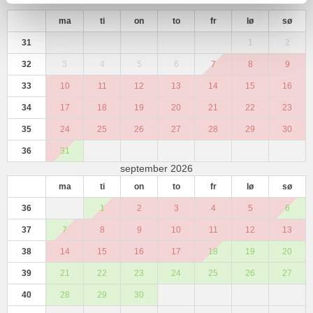
ma
ti
on
to
fr
lø
sø
31
1
2
32
3
4
5
6
7
8
9
33
10
11
12
13
14
15
16
34
17
18
19
20
21
22
23
35
24
25
26
27
28
29
30
36
31
september 2026
ma
ti
on
to
fr
lø
sø
36
1
2
3
4
5
6
37
7
8
9
10
11
12
13
38
14
15
16
17
18
19
20
39
21
22
23
24
25
26
27
40
28
29
30