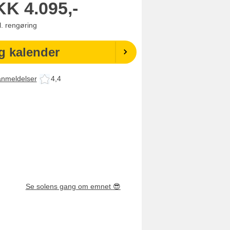
KK
4.095,-
l. rengøring
g kalender
anmeldelser
4,4
Se solens gang om emnet
😎