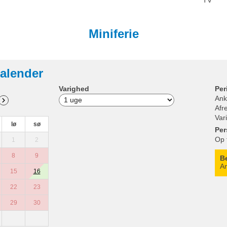
TV
Miniferie
alender
Varighed
Per
Ank
Afr
Var
lø
sø
Per
Op 
1
2
8
9
B
An
15
16
22
23
29
30