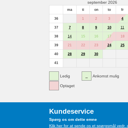
september 2026
ma
ti
on
to
fr
36
1
2
3
4
37
7
8
9
10
11
38
14
15
16
17
18
39
21
22
23
24
25
40
28
29
30
41
Ledig
Ankomst mulig
Optaget
Kundeservice
Spørg os om dette emne
Klik her for at sende os et spørgsmål vedr.