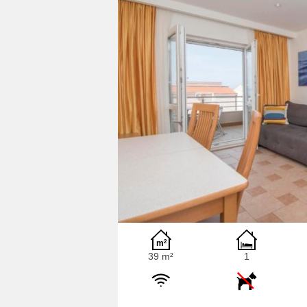
39 m²
1