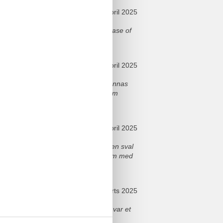
april 2025
huge plus for me, I appreciated the ease of
cure,
april 2025
srummet och pentryt fick det att kännas
era den till alla som söker en bekväm
april 2025
 fungerade perfekt och höll lägenheten sval
bekvämlighet att ha ett privat badrum med
marts 2025
l sofa og et fint SAT LCD TV, Det var et
ing,