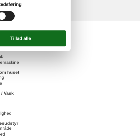
edsføring
elser
udstyr
ab
emaskine
om huset
ng
se
 / Vask
jlighed
esudstyr
mråde
ord