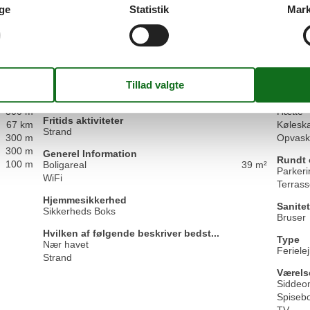
ge
Statistik
Mark
Vis alle anmeld
Faciliteter
Ferietemaer
Køkken
100 m
Strand
Elkedel
300 m
Hætte
Fritids aktiviteter
67 km
Kølesk
Strand
300 m
Opvask
300 m
Generel Information
Rundt 
100 m
Boligareal
39 m²
Parkeri
WiFi
Terras
Hjemmesikkerhed
Sanitet
Sikkerheds Boks
Bruser
Hvilken af følgende beskriver bedst...
Type
Nær havet
Feriele
Strand
Værels
Siddeo
Spiseb