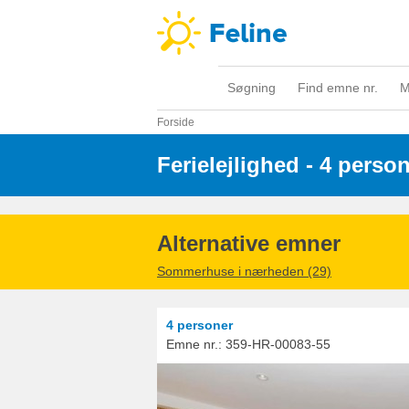
Søgning
Find emne nr.
M
Forside
Ferielejlighed - 4 perso
Alternative emner
Sommerhuse i nærheden (29)
4 personer
Emne nr.:
359-HR-00083-55