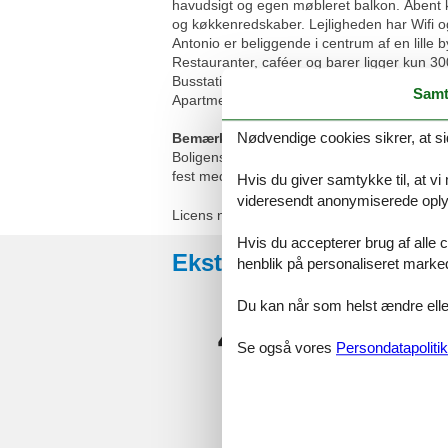
havudsigt og egen møbleret balkon. Åbent
og køkkenredskaber. Lejligheden har Wifi o
Antonio er beliggende i centrum af en lille
Restauranter, caféer og barer ligger kun 
Busstation med direkte forbindelser til den 
Samt
Apartments Antonio. Tucepi busstation li
Nødvendige cookies sikrer, at si
Bemærk:
Boligens indretning kan afvige fra billedern
fest med stort alkohol indtag i denne feriebo
Hvis du giver samtykke til, at vi
videresendt anonymiserede oplys
Licens nr.: 59422606893
Hvis du accepterer brug af alle c
Eksterne anmeldelser
henblik på personaliseret marke
Du kan når som helst ændre eller
4,4
Se også vores
Persondatapolitik