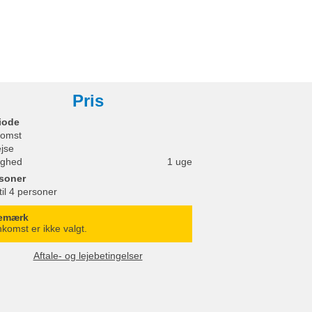
Pris
iode
omst
ejse
ighed
1 uge
soner
til 4 personer
emærk
komst er ikke valgt.
Aftale- og lejebetingelser