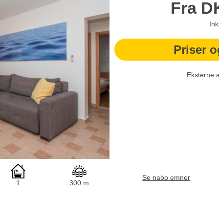
Fra
D
Ink
Priser o
Eksterne 
Se nabo emner
1
300 m