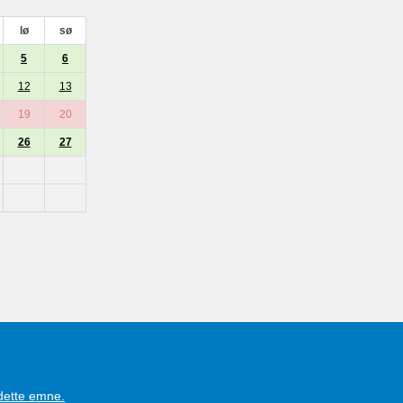
lø
sø
5
6
12
13
19
20
26
27
 dette emne.