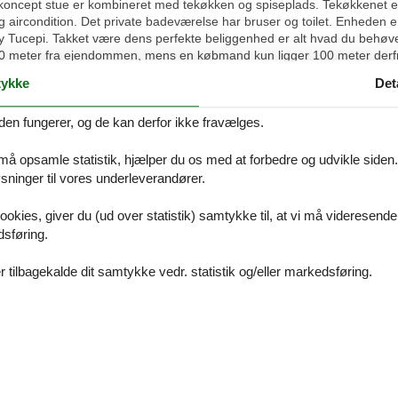
 koncept stue er kombineret med tekøkken og spiseplads. Tekøkkenet 
g aircondition. Det private badeværelse har bruser og toilet. Enheden
 by Tucepi. Takket være dens perfekte beliggenhed er alt hvad du behøve
300 meter fra ejendommen, mens en købmand kun ligger 100 meter derf
lille by Omis og det dalmatiske centrum af Split ligger kun 70 m væk. De
ykke
Det
gger 200 m væk.Makarska færgehavn ligger 5 km fra ejendommen.
den fungerer, og de kan derfor ikke fravælges.
e. Boligens komfort niveau dog som beskrevet. Det er strengt forbudt at
lig
 må opsamle statistik, hjælper du os med at forbedre og udvikle siden. I
ninger til vores underleverandører.
ookies, giver du (ud over statistik) samtykke til, at vi må videresende
dsføring.
Vores gæstean
 tilbagekalde dit samtykke vedr. statistik og/eller markedsføring.
22 eksterne anme
4,5
Generel:
Uderestauranten var et højdepunkt for mig, Vi spiste
dejlig oplevelse med havbrisen,