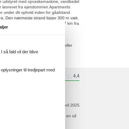
er udstyret med opvaskemaskine, vandkedel
 er løsrevet fra ejendommen.Apartments
r under dit ophold inden for gåafstand.
ra. Den nærmeste strand ligger 300 m væk.
n nærmeste lufthavn ligger i Split, 67 km fra
aljer
 afholde studenterfest, polterabend eller
 så fald vil der blive
 oplysninger til tredjepart med
meldelser
Eksterne anmeldelser
4,4
ldelser
april 2025
 middag udenfor en aften, og det var en så