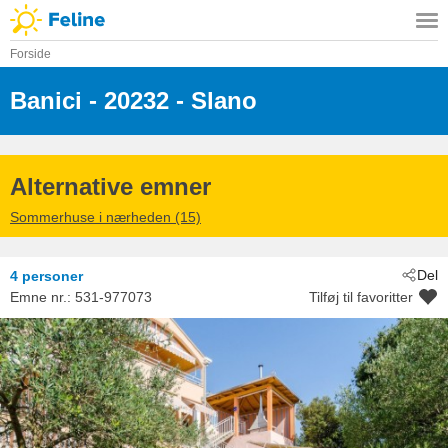
Forside
Banici
 - 20232
 - Slano
Alternative emner
Sommerhuse i nærheden (15)
Del
4 personer
Emne nr.:
531-977073
Tilføj til favoritter