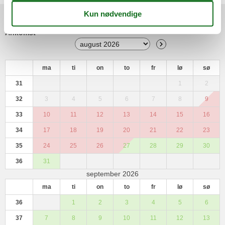
Kalender
Ankomst
ma
ti
on
to
fr
lø
sø
31
1
2
32
3
4
5
6
7
8
9
33
10
11
12
13
14
15
16
34
17
18
19
20
21
22
23
35
24
25
26
27
28
29
30
36
31
september 2026
ma
ti
on
to
fr
lø
sø
36
1
2
3
4
5
6
37
7
8
9
10
11
12
13