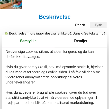
Beskrivelse
Dansk
Tysk
Beskrivelsen foreligger desværre ikke på Dansk. Se teksten på
Tysk nedenfor, eller se den maskinoversatte tekst på
Dansk
.
Samtykke
Detaljer
Ferienwohnungen mit Parkplatz Banici, Dubrovnik - 23176, 2-
Nødvendige cookies sikrer, at siden fungerer, og de kan
Zimmer-Ferienwohnung mit Terrasse und Meerblick Banici,
derfor ikke fravælges.
Dubrovnik A-23176-b
Die Unterkunft 23176 in Banici auf der Dubrovnik Riviera in
Hvis du giver samtykke til, at vi må opsamle statistik, hjælper
Süddalmatien bietet Platz für bis zu 9 Schlafplätze in zwei
du os med at forbedre og udvikle siden. I så fald vil der blive
separaten Apartments. Sie erreichen die Unterkunft bequem mit
videresendt anonymiserede oplysninger til vores
dem Auto und profitieren von kostenfreiem privaten Parkplatz. Auf
underleverandører.
dem 100 m² großen Außenbereich gibt es einen eigenen Bereich
für Kinder. Für Ihren Komfort stehen Ihnen Bettwäsche,
Hvis du accepterer brug af alle cookies, giver du (ud over
Handtücher, Toilettenartikel, ein Haartrockner, ein Bügeleisen mit
statistik) samtykke til, at vi må videresende oplysninger til
Bügelbrett sowie Liegestühle zur Verfügung. Die Kommunikation
tredjepart med henblik på personaliseret markedsføring.
mit dem Gastgeber ist auf Englisch und Kroatisch möglich. Die
Lage eignet sich ideal für Familien oder Gruppen, die Wert auf