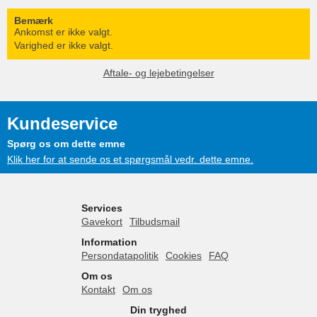
Bemærk
Ankomst er ikke valgt.
Varighed er ikke valgt.
Aftale- og lejebetingelser
Kundeservice
Spørg os om dette emne
Klik her for at sende os et spørgsmål vedr. dette emne.
Services
Gavekort
Tilbudsmail
Information
Persondatapolitik
Cookies
FAQ
Om os
Kontakt
Om os
Din tryghed