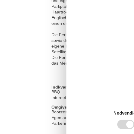
und eignet sich ideal für Familien oder Gr
Parkplätze, einen festen Grill, Bootsanlege
Haartrockner sowie ein Kinderbett vor. Die
Englisch und Kroatisch, sodass die Kommun
einen erholsamen Aufenthalt. Entfernungen
Die Ferienwohnung A-9012-c im 1. Stock biet
sowie den Wohnraum. Im Wohnzimmer sorgt e
eigene Küche mit Geschirrspüler, Wasserk
Satellitenfernsehen zur Verfügung. Ein beso
Die Ferienwohnung liegt in Sladenovici, a
das Meer zu genießen. Handtücher werden b
Indkvartering Faciliteter
BBQ
Internet i det offentlige område
Omgivende faciliteter
Bootssteg
Nødvendi
Egen adgang til strand/sø
Parkeringsplads