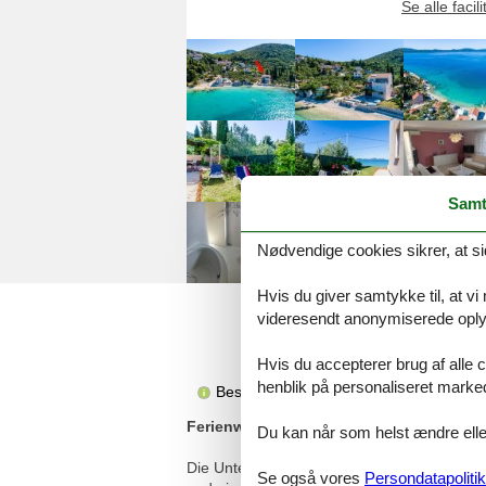
Se alle facili
Samt
Nødvendige cookies sikrer, at si
Hvis du giver samtykke til, at vi
videresendt anonymiserede oplys
Hvis du accepterer brug af alle c
henblik på personaliseret marke
Beskrivelsen foreligger desværre ikke 
Ferienwohnungen am Meer Sladenovici, 
Du kan når som helst ændre eller
Die Unterkunft 9012 liegt direkt am Meer in
Se også vores
Persondatapolitik