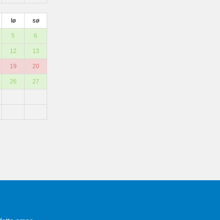
lø
sø
5
6
12
13
19
20
26
27