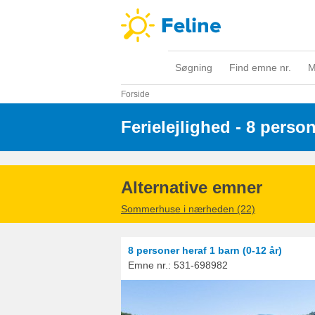
Søgning
Find emne nr.
M
Forside
Ferielejlighed - 8 perso
Alternative emner
Sommerhuse i nærheden (22)
8 personer
heraf 1 barn (0-12 år)
Emne nr.:
531-698982