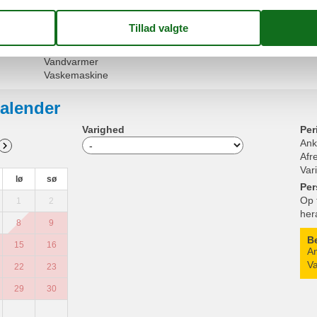
Sengetøj
Separat køkken
Terrasse
TV
Vandvarmer
Vaskemaskine
alender
Varighed
Per
Ank
Afr
Var
lø
sø
Per
Op 
1
2
her
8
9
B
15
16
An
Va
22
23
29
30