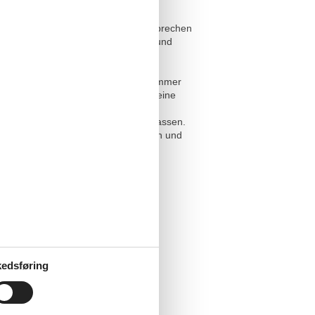
n. Sie finden kostenfreie private
ikel, Kleiderbügeleisen, Bügelbrett,
 Sie vom Kiesstrand. Die Gastgeber sprechen
einen schnellen Zugang zum Wasser und
fplätze verteilen sich auf 2 Schlafzimmer
ngen. Die Unterkunft verfügt über eine
n Ihnen Standard-WLAN und
um den Tag entspannt ausklingen zu lassen.
rragend, um die Umgebung zu erkunden und
und Kroatisch möglich.
edsføring