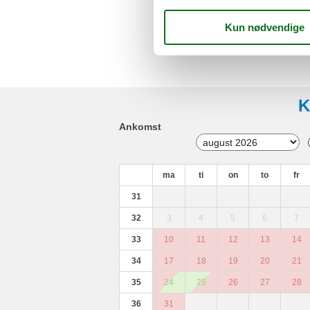
K
Ankomst
ma
ti
on
to
fr
31
32
3
4
5
6
7
33
10
11
12
13
14
34
17
18
19
20
21
35
24
25
26
27
28
36
31