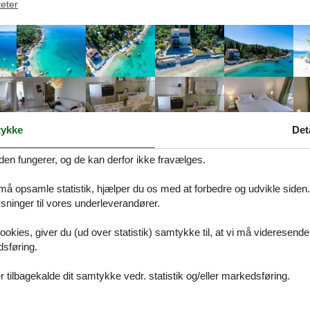
teter
ykke
Det
den fungerer, og de kan derfor ikke fravælges.
 må opsamle statistik, hjælper du os med at forbedre og udvikle siden. I
Beskrivelse
ninger til vores underleverandører.
ookies, giver du (ud over statistik) samtykke til, at vi må videresende
dsføring.
på Dansk. Se teksten på Tysk nedenfor, eller se den maskinoversatte t
Dubrovnik - 9012, 2-Zimmer-Ferienwohnung am Strand Sladenovic
 tilbagekalde dit samtykke vedr. statistik og/eller markedsføring.
 Sladenovici auf der Dubrovnik Riviera in Süddalmatien. Sie bietet dre