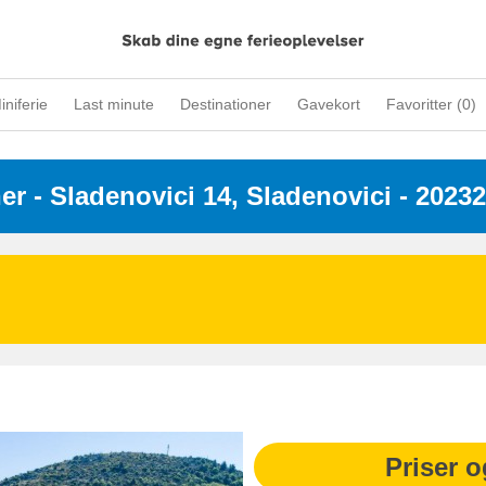
iniferie
Last minute
Destinationer
Gavekort
Favoritter (
0
)
ner
 - 
Sladenovici 14, Sladenovici
 - 20232
Priser o