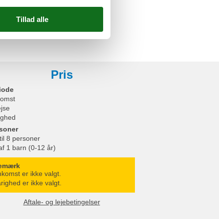
Pris
iode
omst
ejse
ighed
soner
til 8 personer
af 1 barn (0-12 år)
emærk
komst er ikke valgt.
righed er ikke valgt.
Aftale- og lejebetingelser