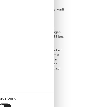
lick Slano, Dubrovnik A-8540-a
m Apartment. Gäste bewerten die Unterkunft
ufenthalt benötigen: Bettwäsche,
nd eine Waschmöglichkeit stehen zur
roatisch, sodass eine reibungslose
ine Gruppen, die die Region erkunden
he zur Natur zu genießen. Entfernungen:
zum Zentrum von Dubrovnik sind es 33 km.
 zu 6 Personen. Zwei Schlafzimmer und ein
Klimaanlage zur Verfügung, die im Preis
Wasserkocher. WLAN ist vorhanden. Ein
en zu lassen. Die Lage in Süddalmatien
chen Deutsch, Italienisch und Kroatisch,
r Ihren Aufenthalt in Slano.
edsføring