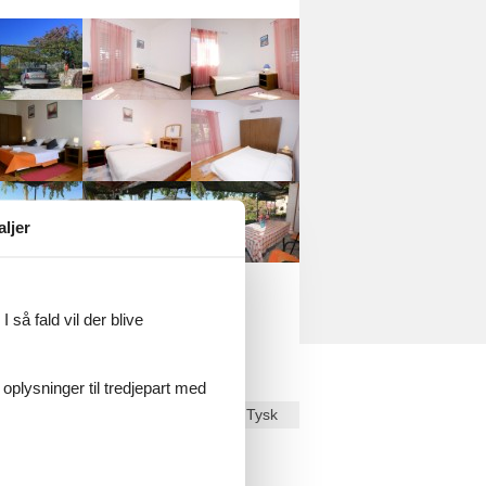
aljer
 så fald vil der blive
 oplysninger til tredjepart med
Dansk
Tysk
ekst på
Dansk
.