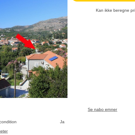
Kan ikke beregne pr
Se nabo emner
condition
Ja
teter