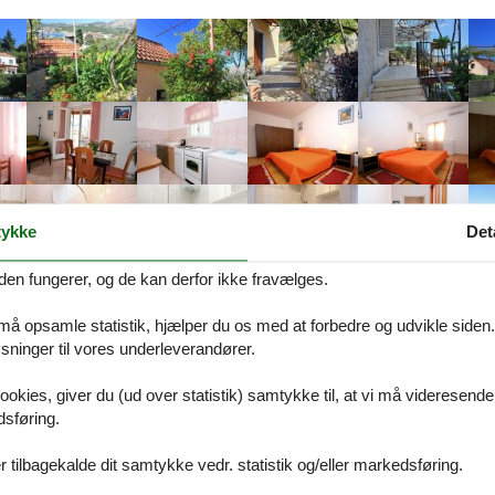
ykke
Det
den fungerer, og de kan derfor ikke fravælges.
 må opsamle statistik, hjælper du os med at forbedre og udvikle siden. I
ninger til vores underleverandører.
Beskrivelse
ookies, giver du (ud over statistik) samtykke til, at vi må videresende
dsføring.
på Dansk. Se teksten på Tysk nedenfor, eller se den maskinoversatte t
 tilbagekalde dit samtykke vedr. statistik og/eller markedsføring.