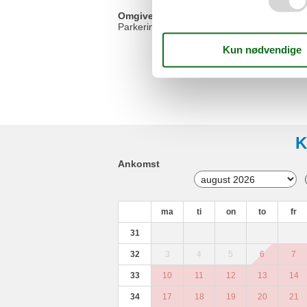
Omgivende faciliteter
Parkeringsplads
K
Ankomst
ma
ti
on
to
fr
31
32
3
4
5
6
7
33
10
11
12
13
14
34
17
18
19
20
21