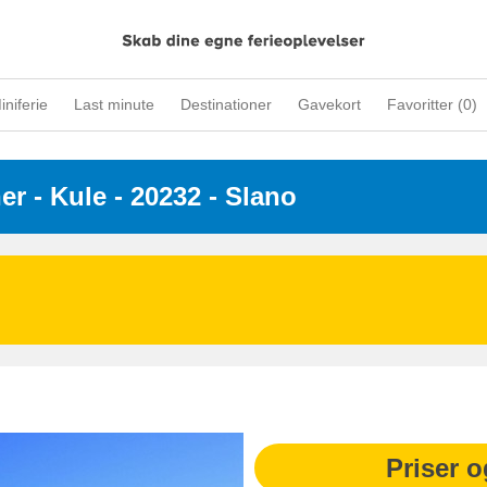
iniferie
Last minute
Destinationer
Gavekort
Favoritter (
0
)
ner
 - 
Kule
 - 20232
 - Slano
Priser o