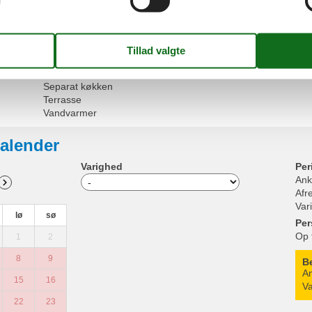
Internet - WiFi
Klimaanlæg
Køleskab
Ovn
Ryger
Sengetøj
Separat køkken
Terrasse
Vandvarmer
alender
Varighed
Per
Ank
Afr
Var
lø
sø
Per
Op 
1
2
8
9
B
An
15
16
Va
22
23