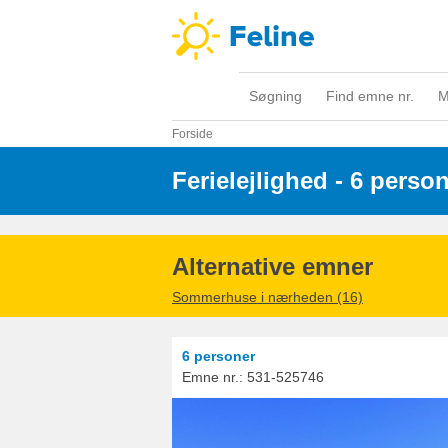
Søgning
Find emne nr.
M
Forside
Ferielejlighed - 6 perso
Alternative emner
Sommerhuse i nærheden (16)
6 personer
Emne nr.:
531-525746