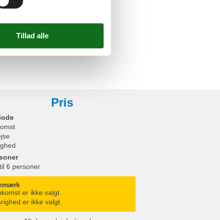
Pris
iode
omst
ejse
ighed
soner
til 6 personer
emærk
komst er ikke valgt.
righed er ikke valgt.