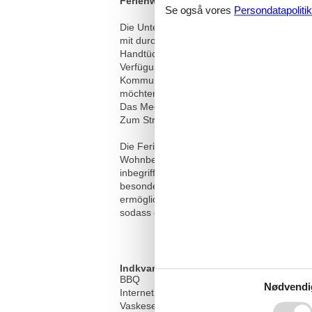
Ferienwohnungen mit Parkplatz Slano, D
Se også vores
Persondatapolitik
Die Unterkunft 8540 in Slano, Süddalmatien,
mit durchschnittlich 4,9 von 5 Sternen bei
Handtücher, Pflegeprodukte, kostenfreier Pr
Verfügung. Die Außenfläche von 20 m² lädt 
Kommunikation möglich ist. Die Unterkunft i
möchten. Slano ist ein guter Ausgangspun
Das Meer erreichen Sie nach 520 m, den K
Zum Strand führen 64 Stufen.
Die Ferienwohnung A-8540-a in Slano auf de
Wohnbereich mit Schlafplätzen sorgen für f
inbegriffen ist. Die Unterkunft verfügt üb
besonderes Highlight ist die 33 m² große T
ermöglicht Ihnen, die Umgebung und das Me
sodass eine reibungslose Kommunikation gew
Indkvartering Faciliteter
BBQ
Nødvendi
Internet i det offentlige område
Vaskeservice