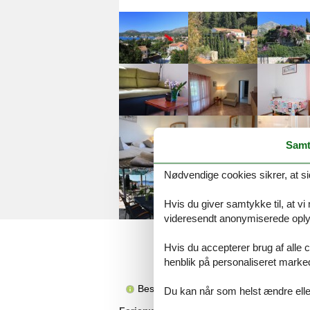
Samt
Nødvendige cookies sikrer, at si
Hvis du giver samtykke til, at vi
videresendt anonymiserede oplys
Hvis du accepterer brug af alle c
henblik på personaliseret marke
Beskrivelsen foreligger desværre ikke 
Du kan når som helst ændre eller