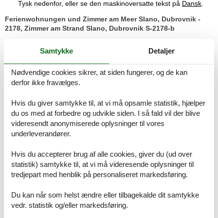
Tysk nedenfor, eller se den maskinoversatte tekst på
Dansk
.
Ferienwohnungen und Zimmer am Meer Slano, Dubrovnik -
2178, Zimmer am Strand Slano, Dubrovnik S-2178-b
Die Unterkunft 2178 liegt in Slano, direkt an der Riviera Dubrovnik
Samtykke
Detaljer
in Süddalmatien. Sie bietet Platz für bis zu 19 Gäste und verfügt
über 1 Apartment, 1 Studio und 4 Zimmer. Der großzügige
Nødvendige cookies sikrer, at siden fungerer, og de kan
Außenbereich von 150 m2 lädt mit Sitzgelegenheiten und einem
derfor ikke fravælges.
Bereich für Kinder zum Verweilen ein. Haustiere sind willkommen,
gegen einen Aufpreis. Für Familien stehen ein Kinderbett sowie
Waschmöglichkeiten zur Verfügung. Sie finden in allen Einheiten
Hvis du giver samtykke til, at vi må opsamle statistik, hjælper
Bettwäsche, Handtücher, Pflegeprodukte, einen Haartrockner, ein
du os med at forbedre og udvikle siden. I så fald vil der blive
Bügeleisen mit Bügelbrett und kostenfreie Privatparkplätze. Ein
videresendt anonymiserede oplysninger til vores
Bootsanlegeplatz ist ebenfalls vorhanden. Die Unterkunft ist mit
underleverandører.
dem Auto erreichbar und eignet sich ideal für Gruppen oder
Familien, die die Nähe zum Meer schätzen. Die Kommunikation mit
Hvis du accepterer brug af alle cookies, giver du (ud over
dem Gastgeber ist auf Deutsch, Englisch, Französisch und
statistik) samtykke til, at vi må videresende oplysninger til
Kroatisch möglich. Entfernungen: Meer 15 m, Kiesstrand 15 m,
tredjepart med henblik på personaliseret markedsføring.
Sandstrand 354 m, Dubrovnik Zentrum 33 km. Bis zum Strand
führen 17 Stufen.
Du kan når som helst ændre eller tilbagekalde dit samtykke
Das Zimmer S-2178-b bietet Ihnen auf 18 m² einen komfortablen
vedr. statistik og/eller markedsføring.
Schlafplatz für 2 Personen im 1. Stock. Die Unterkunft verfügt über