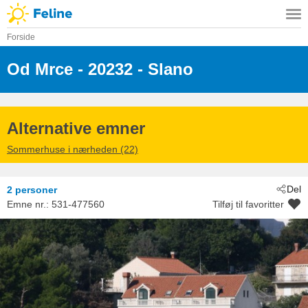
Forside
Od Mrce
 - 20232
 - Slano
Alternative emner
Sommerhuse i nærheden (22)
Del
2 personer
Emne nr.:
531-477560
Tilføj til favoritter