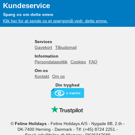
Kundeservice
Spørg os om dette emne
Klik her for at sende os et spørgsmål vedr. dette emne.
Services
Gavekort
Tilbudsmail
Information
Persondatapolitik
Cookies
FAQ
Om os
Kontakt
Om os
Din tryghed
©
Feline Holidays
-
Feline Holidays A/S
-
Nygade 8B, 2.th -
DK-7400
Herning
-
Danmark -
Tlf:
(+45) 8724 2251
-