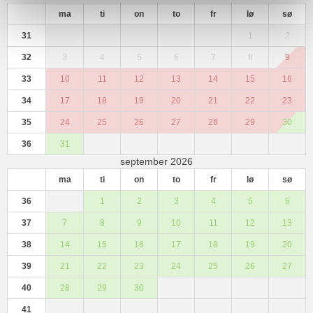
ma
ti
on
to
fr
lø
sø
31
1
2
32
3
4
5
6
7
8
9
33
10
11
12
13
14
15
16
34
17
18
19
20
21
22
23
35
24
25
26
27
28
29
30
36
31
september 2026
ma
ti
on
to
fr
lø
sø
36
1
2
3
4
5
6
37
7
8
9
10
11
12
13
38
14
15
16
17
18
19
20
39
21
22
23
24
25
26
27
40
28
29
30
41