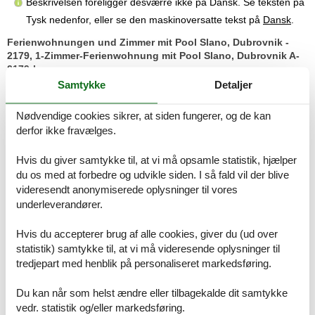
Beskrivelsen foreligger desværre ikke på Dansk. Se teksten på
Tysk nedenfor, eller se den maskinoversatte tekst på
Dansk
.
Ferienwohnungen und Zimmer mit Pool Slano, Dubrovnik -
2179, 1-Zimmer-Ferienwohnung mit Pool Slano, Dubrovnik A-
2179-b
Samtykke
Detaljer
Die Unterkunft 2179 in Slano, Süddalmatien, auf der Dubrovnik
Riviera bietet ideale Bedingungen für Familien mit Kindern und
Nødvendige cookies sikrer, at siden fungerer, og de kan
Gruppen bis zu 16 Personen. Sie verfügt über zwei Apartments,
derfor ikke fravælges.
zwei Studios und ein Zimmer. Der großzügige Außenbereich von
500 m2 umfasst einen Sitzbereich, einen Kinderspielplatz und
Hvis du giver samtykke til, at vi må opsamle statistik, hjælper
einen Pool. Haustiere sind willkommen, gegen Aufpreis. Zur
du os med at forbedre og udvikle siden. I så fald vil der blive
Ausstattung gehören Bettwäsche, Handtücher, kostenlose private
Parkplätze, ein fester und ein tragbarer Grill, Bügeleisen, Bügelbrett
videresendt anonymiserede oplysninger til vores
und Haartrockner. Die Gastgeber sprechen Deutsch, Englisch,
underleverandører.
Italienisch und Kroatisch. Die Unterkunft ist mit dem Auto erreichbar
und eignet sich besonders für Familien, die Wert auf Komfort und
Hvis du accepterer brug af alle cookies, giver du (ud over
Flexibilität legen. Die Nähe zum Meer und zu verschiedenen
statistik) samtykke til, at vi må videresende oplysninger til
Stränden macht sie attraktiv für Badeurlauber. Entfernungen: Meer
tredjepart med henblik på personaliseret markedsføring.
260 m, Sandstrand 520 m, Kiesstrand 260 m, Dubrovnik Zentrum
33 km.
Du kan når som helst ændre eller tilbagekalde dit samtykke
vedr. statistik og/eller markedsføring.
Die Ferienwohnung A-2179-b in Slano auf der Dubrovnik Riviera in