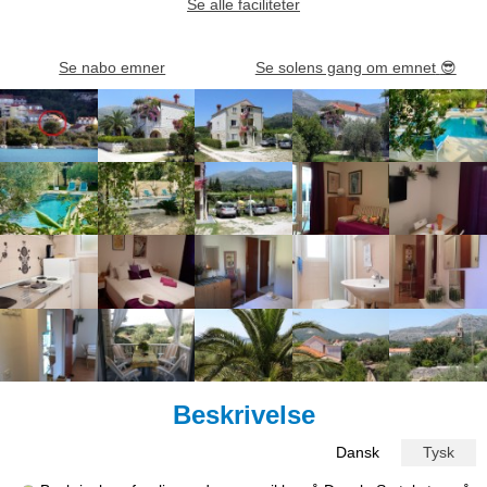
Se alle faciliteter
Se nabo emner
Se solens gang om emnet
😎
Beskrivelse
Dansk
Tysk