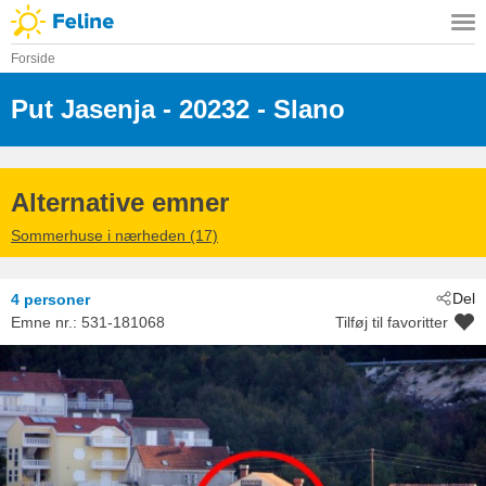
Forside
Put Jasenja
 - 20232
 - Slano
Alternative emner
Sommerhuse i nærheden (17)
Del
4 personer
Emne nr.:
531-181068
Tilføj til favoritter