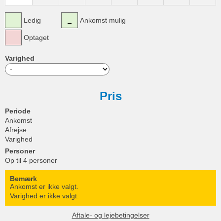
Ledig
Ankomst mulig
Optaget
Varighed
Pris
Periode
Ankomst
Afrejse
Varighed
Personer
Op til 4 personer
Bemærk
Ankomst er ikke valgt.
Varighed er ikke valgt.
Aftale- og lejebetingelser